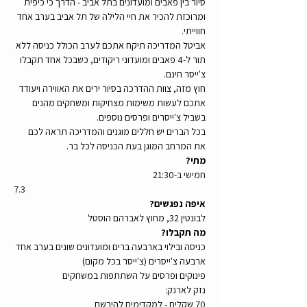
סיור בין פאבים ומועדונים בתל אביב - הדרך כי כיפית 
ומרוכזת להכיר את חיי הלילה של תל אביב בערב אחד 
חווייתי.  
אביטל המדריכה תיקח אתכם לערב הכולל כניסה ללא 
תור ל-4 פאבים ומועדוני ריקודים, כשבכל אחד תקבלו 
צ'ייסר חינם. 
חוץ מזה, צוות ההדרכה בסיור ירים את האווירה ויעודד 
אתכם לעשות משימות מצחיקות ומשחקים מהנים 
בשביל צ'ייסרים ופרסים נוספים.
בכל הברים יש חללים מוגנים והמדריכה תראה לכם 
את המרחב המוגן בעת הכניסה לכל בר.
מתי?
חמישי ב-21:30
7.3
איפה נפגשים?
לבונטין 32, מחוץ לאברהם הוסטל
מה תקבלו?
כניסה ובילוי בארבעה ברים ומועדונים שונים בערב אחד
ארבעה צ'ייסרים (צ'ייסר בכל מקום)
פינוקים ופרסים על השתתפות במשחקים
נזק לארנק:
70 שקלים - למקדימים להירשם