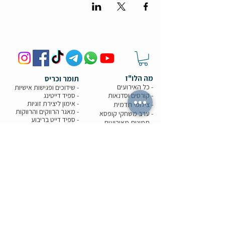
מה הלו"ז
תומר וכריס
- כל האירועים
- שידוכים ופגישות אישיות
- קורסים וסדנאות
-
ספיד דייטינג
-
אימון ליצירת זוגיות
-
צילומי תדמית
-
מאגר הרווקים והרווקות
-
ערב משחקי קופסא
- ספיד דייט בריבוע
- תמונות מאירועים
-
הכרויות בזום
-
קורס גיטרה
-
טיפים למציאת זוגיות
- קורס משחק
- הצילו את הדייט
- הרצאות בזום
-
חתונה חברתית
-
ערב סטנד אפ
צעיר בעיר
בלוגים
- קבוצות צעירים
-
אפליקציות הכרויות
-
משרות לצעירים
-
איך להתגבר על פרידה?
-
הטבות לקהילה
-
יצירת חיבור בדייט
-
סרטים בנטפליקס
-
איך להכיר במציאות?
- בארים
-
איך להיות כריזמטי?