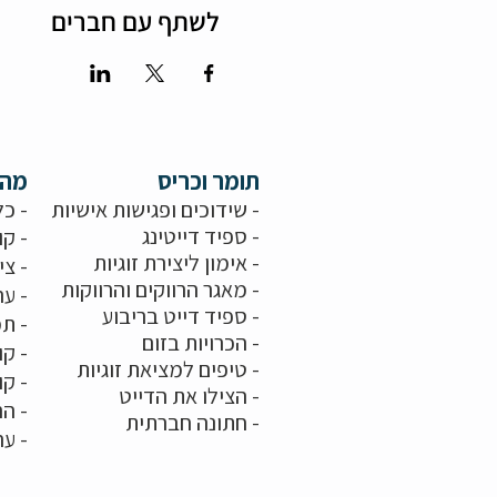
לשתף עם חברים
תומר וכריס
מה 
- שידוכים ופגישות אישיות
- כל
-
ספיד דייטינג
- קו
-
אימון ליצירת זוגיות
-
צי
-
מאגר הרווקים והרווקות
-
ער
- ספיד דייט בריבוע
- תמ
-
הכרויות בזום
-
קו
-
טיפים למציאת זוגיות
- ק
- הצילו את הדייט
- הר
-
חתונה חברתית
-
ער