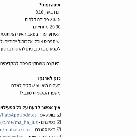
איפה ומתי?
יום רביעי, 8.10
20:15 פתיחת דלתות
20:30 מתחילים
האירוע יערך בפאב האירי האותנטי "מולי בל
יש תפריט אוכל ואלכוהול ייחודיים
למגיעים ברכב, ניתן להחנות בחניון 
יהיו קצת משחקי קופסה למקדימים
נזק לארנק?
העלות היא 50 שקלים לאדם.
מספר המקומות מוגבל!
איך אפשר לדעת על כל הפעילויו
☑️ בווטסאפ - 
uzWhatsAppUpdates
☑️ בטלגרם - 
://t.me/ma_ha_luz
☑️ באינסטגרם - 
/mahaluz.co.il/
☑️ בקבוצת הפייסבוק 
oungsingles