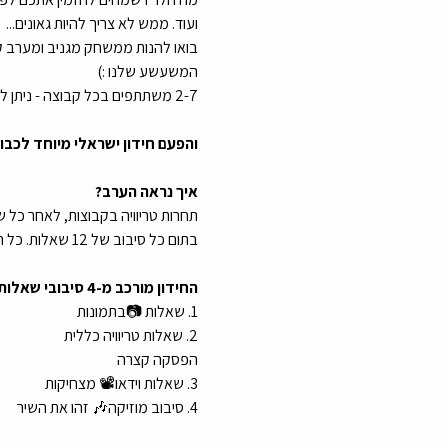
ועוד. ממש לא צריך להיות גאונים...
בואו להנות ממשחק מגניב ומערב ק
המשעשע שלנו :)
2-7 משתתפים בכל קבוצה - ניתן להירשם כקבוצה, זוג , או לבד ולהצטרף לחבר'ה שגם נרשמו לבד לאירוע!
והפעם חידון ישראלי מיוחד לכבו
איך נראה הערב?
תחרות טריוויה בקבוצות, לאחר כל
בתום כל סיבוב של 12 שאלות. כל השאלות יוקרנו על מסך ויוקראו על ידי המנחה.
החידון מורכב מ-4 סיבובי שאלות שונים:
1. שאלות 📷בתמונות
2. שאלות טריוויה כללית
הפסקה קצרה
3. שאלות וידאו📽️ מצחיקות
4. סיבוב מוזיקה🎶 זהו את השיר