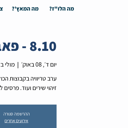
מה הלו"ז?
מה המאץ'?
צע
8.10 - פאב קוויז ישראלי לכבוד סוכות
יום ד׳, 08 באוק׳
  |  
מולי ב
זיהוי שירים ועוד. פרסים ל
ההרשמה סגורה
אירועים אחרים