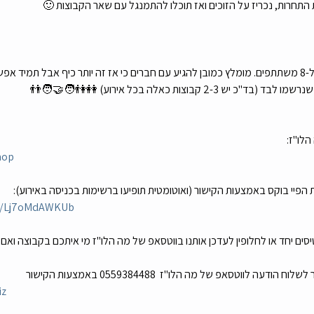
אפשר גם וגם. בכל קבוצה יש בין 2 ל-8 משתתפים. מומלץ כמובן להגיע עם חברים כי אז זה יותר כיף 
קבוצות כאלה בכל אירוע) 👭👫🧑‍🤝‍🧑👬
לו"ז:
hop
פיי בוקס באמצעות הקישור (ואוטומטית תופיעו ברשימות בכניסה באירוע):
om/Lj7oMdAWKUb
ם יחד או לחלופין לעדכן אותנו בווטסאפ של מה הלו"ז מי איתכם בקבוצה ואם 
 לווטסאפ של מה הלו"ז  0559384488 באמצעות הקישור
iz