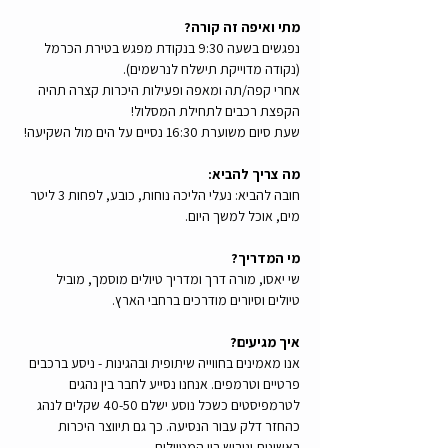
מתי ואיפה זה קורה?
נפגשים בשעה 9:30 בנקודת מפגש בטירת הכרמל 
(נקודה מדוייקת תישלח לנרשמים). 
אחרי קפה/תה ומאפה ופעילות היכרות קצרה תהיה 
הקפצת רכבים לתחילת המסלול!
שעת סיום משוערת 16:30 נסיים על הים מול השקיעה!
מה צריך להביא:
חובה להביא: נעלי הליכה נוחות, כובע, לפחות 3 ליטר 
מים, אוכל למשך היום.
מי המדריך?
שי יאסו, מורה דרך ומדריך טיולים מוסמך, מוביל 
טיולים וסיורים מודרכים ברחבי הארץ.
איך מגיעים?
אנו מאמינים בחווייה שיתופית ובהגינות - ניסע ברכבים 
פרטיים וטרמפים. אנחנו נסייע לחבר בין נהגים 
לטרמפיסטים כשכל נוסע ישלם 40-50 שקלים לנהג 
כהחזר דלק עבור הנסיעה. כך גם תיווצר היכרות 
ראשונית וגיבוש בין המטיילים. 