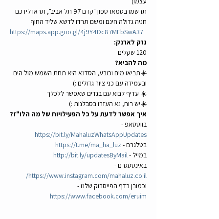
עצמו)
תרשמו בסמארטפון "קדם 97 תל אביב", תראו לידכם 
חניה גדולה חינם ומשם תרדו לדשא שליד החוף
https://maps.app.goo.gl/4j9Y4Dc87MEbSwA37
נזק לארנק:
120 שקלים
מה להביא?
☀️תביאו מים וכובע, הסדנא היא תחת השמש מול הים 
ובעמידה עם כני ציור גדולים :)
☀️ עדיף לבוא עם בגדים שאפשר ללכלך
☀️יש רוח, נא העזרו בסבלנות :)
איך אפשר לדעת על כל הפעילויות של מה הלו"ז?
בווטסאפ - 
https://bit.ly/MahaluzWhatsAppUpdates
בטלגרם - 
https://t.me/ma_ha_luz
במייל - 
http://bit.ly/updatesByMail
באינסטגרם - 
https://www.instagram.com/mahaluz.co.il/
וכמובן בדף הפייסבוק שלנו - 
https://www.facebook.com/eruim