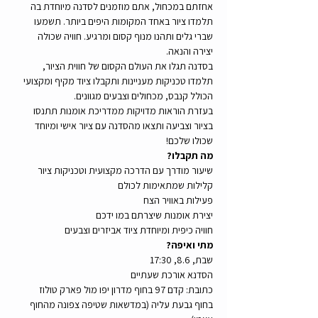
אחזתם במכחול, אתם מוזמנים לסדנה מיוחדת בה 
תלמדו ציור באחד המקומות היפים ביותר. תשמעו 
שברי גלים ותהנו מנוף קסום ומרגיע. חוויה שכולה 
יצירה והנאה.
בסדנה תגלו את העולם הקסום של חווית הציור, 
תלמדו טכניקות מעניינות ותקבלו ציוד מקיף ומקצועי 
הכולל קנבס, מכחולים וצבעים מגוונים. 
בעזרת הוראות מדויקות ממדריכת אומנות תתנסו 
בציור וצביעה ותצאו מהסדנה עם ציור אישי ומיוחד 
שכולו שלכם!  
מה תקבלו?
שיעור מודרך עם הדרכה מקצועית וטכניקות ציור 
קלילות שמתאימות לכולם 
פעילות באוויר הצח 
יצירת אומנות שיצרתם במו ידכם 
חוויה כיפית ומיוחדת ציוד אביזרים וצבעים 
מתי ואיפה?
שבת, 8.6, 17:30
הסדנא אורכת שעתיים 
כתובת: קדם 97 בחוף מדרון יפו מול פארק טולוז
בחוף גבעת עליה (במדשאות שטיפה צפונה מהחוף 