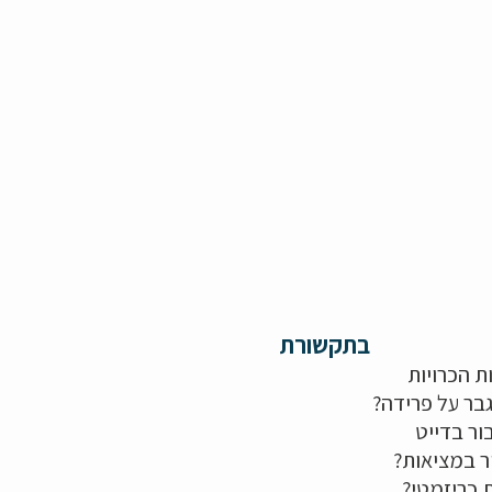
בתקשורת
ת הכרויות
בר על פרידה?
ור בדייט
ר במציאות?
ת כריזמטי?