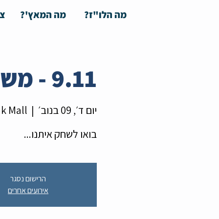
מה הלו"ז?
מה המאץ'?
צע
9.11 - משחקי הכיף - ערב משחקי קופסה
יום ד׳, 09 בנוב׳
  |  
ik Mall
בואו לשחק איתנו...
הרישום נסגר
אירועים אחרים