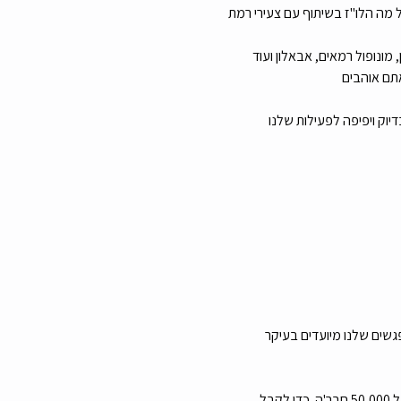
מה הלו"ז בשיתוף עם צעירי רמת 
ונופול רמאים, אבאלון ועוד 
גשים שלנו מיועדים בעיקר 
מה הלו"ז מארגנים כ-15 אירועים לצעירים מדי חודש בשיתוף עם קבוצת הפייסבוק צעירי רמת גן גבעתיים שמונה מעל 50,000 חבר'ה. כדי לקבל 