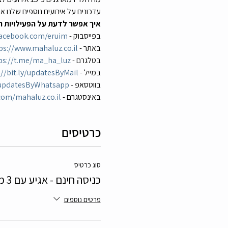
עדכונים על אירועים נוספים שלנו א
איך אפשר לדעת על הפעילויות ה
בפייסבוק - 
facebook.com/eruim
באתר - 
ps://www.mahaluz.co.il
בטלגרם - 
ps://t.me/ma_ha_luz
במייל - 
://bit.ly/updatesByMail
בווטסאפ - 
y/updatesByWhatsapp
באינסטגרם - 
om/mahaluz.co.il/
כרטיסים
סוג כרטיס
כניסה חינם - אגיע עם 3 משחקים
פרטים נוספים