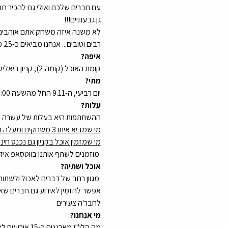
עם חברים שלכם ואולי גם להכיר ח
גן גבעתיים!!!
לא משנה איזה משחק אתם אוהבים: קט
רבים וטובים... אנחנו מביאים כ-25 משחקים, והמשתתפים מביאים עוד משחקים משלהם אז בטוח תמצאו משהו שאתם אוהבים
איפה? 
קומת האוכל (קומה 2), קניון ביאליק - ביאליק 76, רמת גן הקניון המתחדש בביאליק סגר לנו מתחם חדש שמתאים בדיוק ויפיפה לפעילות שלנו
מתי? 
יום רביעי, ה-9.11 החל מהשעה 19:00 ועד חצות
עלות? 
ההשתתפות היא בעלות של עשרה ש
מי שמביא איתו 3 משחקים ומעלה נכנס חינם! 
מי שמזמין אוכל בקניון גם נכנס חינ
 מוזמנים לשתף אותנו בווטסאפ אי
אוכל ושתיה?
 מגוון רחב של דברים לאכול ולשתות 
אפשר להזמין לאירוע גם חברים שאי
לחבר'ה צעירים
מי אנחנו? 