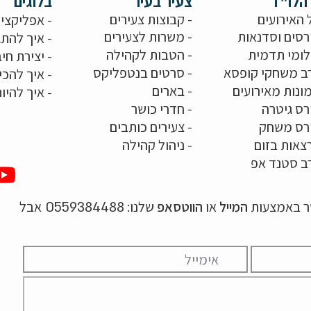
הלו"ז
צעיר בעיר
בלוגים
 האירועים
- קבוצות צעירים
-
אפליקציו
רסים וסדנאות
-
משרות לצעירים
-
איך להתג
לומי תדמית
-
הטבות לקהילה
-
יצירת חיב
ב משחקי קופסא
-
סרטים בנטפליקס
-
איך להכי
ונות מאירועים
- בארים
-
איך להיו
רס גיטרה
- חדרי כושר
ורס משחק
-
צעירים כותבים
צאות בזום
-
ניהול קהילה
ב סטנד אפ
שר באמצעות
המייל
או
הווטסאפ
שלנו:
אבל
0559384488