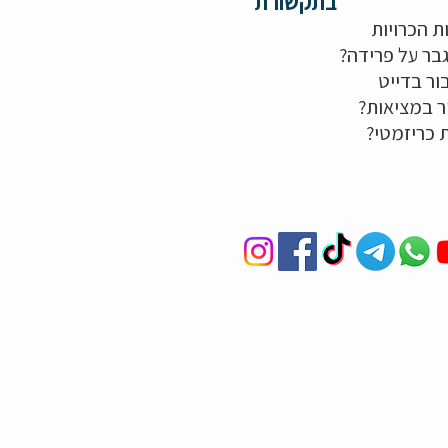
בתקשורת
ת הכרויות
בר על פרידה?
ור בדייט
ר במציאות?
ת כריזמטי?