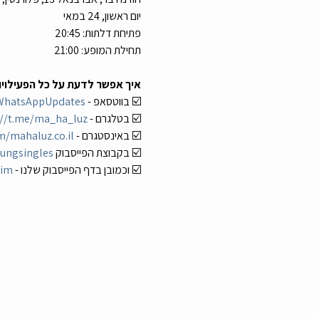
יום ראשון, 24 במאי
פתיחת דלתות: 20:45
תחילת המופע: 21:00
איך אפשר לדעת על כל הפעילויו
☑️ בווטסאפ - 
uzWhatsAppUpdates
☑️ בטלגרם - 
://t.me/ma_ha_luz
☑️ באינסטגרם - 
/mahaluz.co.il/
☑️ בקבוצת הפייסבוק 
oungsingles
☑️ וכמובן בדף הפייסבוק שלנו - 
uim