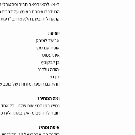
ב-24 למאי בפאב חביב ופסטורלי בשם ההודנא בתל אביב, קבענו לכם דייט עם 7 סטנדאפיסטים.
הם ידברו איתכם באומץ על דברים 
קראנו לזה בשם הלא מחייב "דעות ע
יופיעו:
אביעד לוטבק
אופיר סגרסקי
איתי עמוס
בן לבקוביץ
יהודה גולדנר
ירון נוי 
תהיה גם הופעה מיוחדת של כוכב ש
ומה המחיר?
גמיש כמו המציאות שלנו - כל אחד שם כמה שמ
חובה להירשם מראש באתר ולעדכן א
איפה ומתי?
הודנה בר, אברבנאל 13, פלורנטין, תל אביב