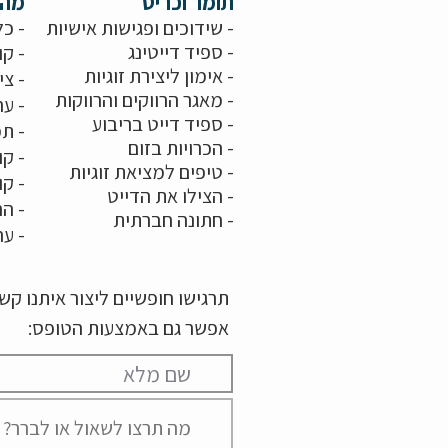
תומר וכריס
מה 
- שידוכים ופגישות אישיות
- כל
-
ספיד דייטינג
- קו
-
אימון ליצירת זוגיות
-
צי
-
מאגר הרווקים והרווקות
-
ער
- ספיד דייט בריבוע
- תמ
-
הכרויות בזום
-
קו
-
טיפים למציאת זוגיות
- ק
- הצילו את הדייט
- הר
-
חתונה חברתית
-
ער
תרגישו חופשיים ליצור איתנו ק
אפשר גם באמצעות הטופס: