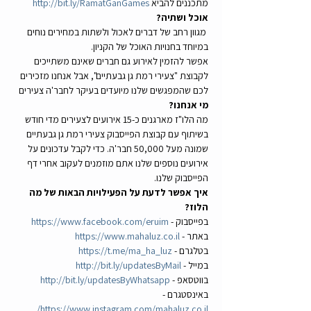
מתכננים להביא 
http://bit.ly/RamatGanGames
אוכל ושתיה?
 מגוון רחב של דברים לאכול ולשתות במחירים נוחים 
במיוחד בחנויות האוכל של הקניון.
אפשר להזמין לאירוע גם חברים שאינם משתייכים 
לקבוצת "צעירי רמת גן גבעתיים", אבל אנחנו מזכירים 
לכם שהמפגשים שלנו מיועדים בעיקר לחבר'ה צעירים
מי אנחנו? 
מה הלו"ז מארגנים כ-15 אירועים לצעירים מדי חודש 
בשיתוף עם קבוצת הפייסבוק צעירי רמת גן גבעתיים 
שמונה מעל 50,000 חבר'ה. כדי לקבל עדכונים על 
אירועים נוספים שלנו אתם מוזמנים לעקוב אחרי דף 
הפייסבוק שלנו.
איך אפשר לדעת על הפעילויות הבאות של מה 
הלוז?
בפייסבוק - 
https://www.facebook.com/eruim
באתר - 
https://www.mahaluz.co.il
בטלגרם - 
https://t.me/ma_ha_luz
במייל - 
http://bit.ly/updatesByMail
בווטסאפ - 
http://bit.ly/updatesByWhatsapp
באינסטגרם - 
https://www.instagram.com/mahaluz.co.il/