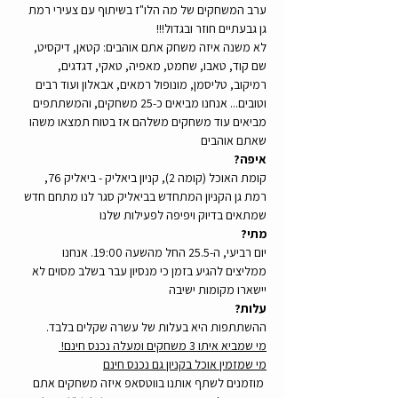
ערב המשחקים של מה הלו"ז בשיתוף עם צעירי רמת 
גן גבעתיים חוזר ובגדול!!!
לא משנה איזה משחק אתם אוהבים: קטאן, דיקסיט, 
שם קוד, טאבו, שחמט, מאפיה, טאקי, דגדגים, 
רמיקוב, טליסמן, מונופול רמאים, אבאלון ועוד רבים 
וטובים... אנחנו מביאים כ-25 משחקים, והמשתתפים 
מביאים עוד משחקים משלהם אז בטוח תמצאו משהו 
שאתם אוהבים
איפה? 
קומת האוכל (קומה 2), קניון ביאליק - ביאליק 76, 
רמת גן הקניון המתחדש בביאליק סגר לנו מתחם חדש 
שמתאים בדיוק ויפיפה לפעילות שלנו
מתי? 
יום רביעי, ה-25.5 החל מהשעה 19:00. אנחנו 
ממליצים להגיע בזמן כי מנסיון עבר בשלב מסוים לא 
יישארו מקומות ישיבה
עלות? 
ההשתתפות היא בעלות של עשרה שקלים בלבד.
מי שמביא איתו 3 משחקים ומעלה נכנס חינם! 
מי שמזמין אוכל בקניון גם נכנס חינם
 מוזמנים לשתף אותנו בווטסאפ איזה משחקים אתם 