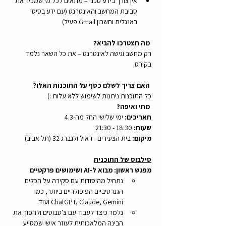
אין צורך בידע טכני – מתאים לכל מי שמכיר את 
סביבת המחשב והאינטרנט (עם ידע בסיסי 
באנגלית וחשבון Gmail פעיל)
 מה תצטרכו להביא? 
רק מחשב וגישה לאינטרנט – את כל השאר נלמד 
בקורס.
 האם צריך לשלם כסף על התוכנות האלו? 
כל התוכנות ניתנות לשימוש ללא עלות :)
 מתי ואיפה? 
תאריכים:
 ימי שלישי החל מה-4.3
שעות:
 18:30 - 21:30
מיקום:
 בית הצעירים - ראול ולנברג 32 (תל אביב)
סילבוס של התוכנית
מפגש ראשון: מבוא ל-AI ושימושים פרקטיים
נתחיל מהיסודות עם סקירה על הכלים 
הגנרטיביים הפופולריים ביותר, כמו 
ChatGPT, Claude, Gemini ועוד.
נלמד כיצד לעבוד עם צ'טבוטים ולהפוך את 
הבינה המלאכותית לעוזר אישי שמסייע 