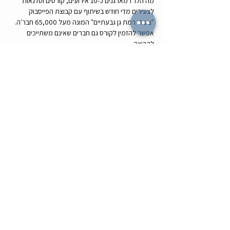
מה הלו"ז מארגנים כ-10 אירועים, קורסים וסדנאות 
לצעירים מדי חודש בשיתוף עם קבוצת הפייסבוק 
"צעירי רמת גן גבעתיים" המונה מעל 65,000 חבר'ה. 
אפשר להזמין לקורס גם חברים שאינם משתייכים 
לקבוצה.
כדי לקבל עדכונים על אירועים נוספים, אתם מוזמנים 
להירשם לאחת מקבוצות הווטסאפ או להציץ באתר 
שלנו - 
www.mahaluz.co.il
לשתף עם חברים