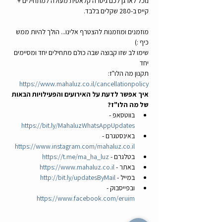
נוכל לארגן לכם גיטרה קלאסית מעולה למתחילים + 
קייס ב-280 שקלים בלבד.
מוזמנים ומוזמנות להצטרף אלינו... הולך להיות ממש 
כיף :)
שימו לב שזו קבוצה שבה כולם מתחילים יחד ומסיימים 
יחד
תקנון מה הלו"ז: 
https://www.mahaluz.co.il/cancellationpolicy
איך אפשר לדעת על האירועים והפעילויות הבאות 
של מה הלו"ז? 
בווטסאפ - 
https://bit.ly/MahaluzWhatsAppUpdates
באינסטגרם - 
https://www.instagram.com/mahaluz.co.il
בטלגרם - 
https://t.me/ma_ha_luz
באתר - 
https://www.mahaluz.co.il
במייל - 
http://bit.ly/updatesByMail
ובפייסבוק - 
https://www.facebook.com/eruim