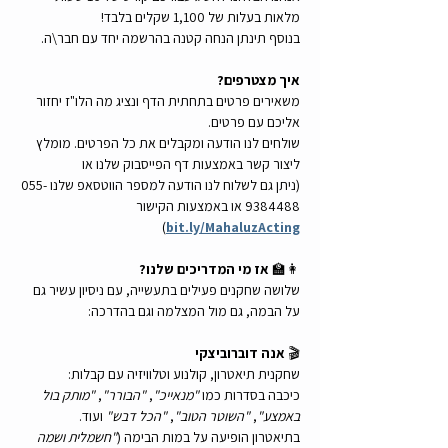
מלאות בעלות של 1,100 שקלים בלבד!
בנוסף תינתן הנחה קטנה בהרשמה יחד עם חבר\ה.
איך מצטרפים? 
משאירים פרטים בתחתית הדף ונציג מה הלו"ז יחזור 
אליכם עם פרטים. 
שולחים לנו הודעה ומקבלים את כל הפרטים. מומלץ 
ליצור קשר באמצעות דף הפייסבוק שלנו או  
(ניתן גם לשלוח לנו הודעה למספר הווטסאפ שלנו 055-
9384488 או באמצעות הקישור 
)
bit.ly/MahaluzActing
👩‍🏫 
אז מי המדריכים שלנו?
שלושה שחקנים פעילים בתעשייה, עם ניסיון עשיר גם 
על הבמה, גם מול המצלמה וגם בהדרכה:
🎬 
אנה דוברוביצקי 
שחקנית תיאטרון, קולנוע וטלוויזיה עם קבלות: 
כיכבה בסדרות כמו 
"מנאייכ"
, 
"הבורר"
, 
"מותק בול 
באמצע"
, 
"השוטר הטוב"
, 
"הכל דבש"
 ועוד.
בתיאטרון הופיעה על במות הבימה (
"חשמלית ושמה 