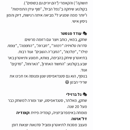
תשוקה"
) והקאמרי (
"הם יורים גם בסוסים"
).
בקולנוע שיחקה ב"נמל הבית", "סוף עידן התמימות" 
ו"יותר ממה שמגיע לי".מביאה איתה רגישות, דיוק והמון 
ניסיון אישי.
🎭 
עודד מנסטר
שחקן, במאי, כותב ויוצר עם רזומה מרשים:  
סדרות טלוויזיה: 
"רמזור"
, 
"חברות"
, 
"החממה"
, 
"צומת 
מילר"
, 
"מלכות"
, 
"החבר'ה הטובים"
 ועוד רבות.
בתיאטרון שיחק בהבימה, צוותא, תמונע ותיאטרון באר 
שבע.בקולנוע: "החשוד האחרון", "הארוחה", "סדקים" 
ועוד.
בנוסף, הוא גם סטנדאפיסט שנון ומנוסה אז תכינו את 
שרירי הבטן 😄
🎭 
גל ברזילי
שחקן, מאלתר, סטנדאפיסט, יוצר ומורה למשחק כבר 
מעל 20 שנה.
מומחה באימפרוביזציה, קומדיה פיזית ו
קומדיה 
דל’ארטה
.
מעצב מסכות לתיאטרון ומוביל סדנאות יוצאות דופן 