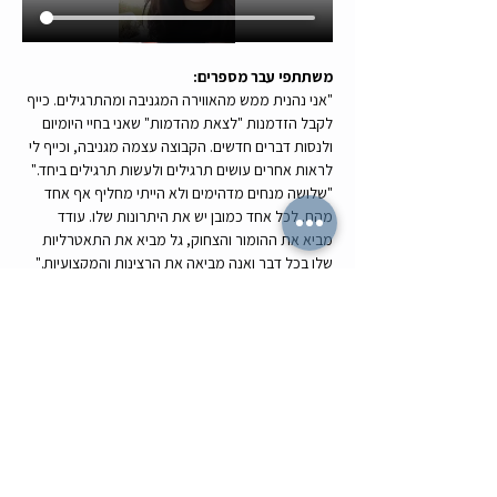
משתתפי עבר מספרים:
"אני נהנית ממש מהאווירה המגניבה ומהתרגילים. כייף 
לקבל הזדמנות "לצאת מהדמות" שאני בחיי היומיום 
ולנסות דברים חדשים. הקבוצה עצמה מגניבה, וכייף לי 
לראות אחרים עושים תרגילים ולעשות תרגילים ביחד."
"שלושה מנחים מדהימים ולא הייתי מחליף אף אחד 
מהם. לכל אחד כמובן יש את היתרונות שלו. עודד 
מביא את ההומור והצחוק, גל מביא את התאטרליות 
שלו בכל דבר ואנה מביאה את הרצינות והמקצועיות."
"אנה מהממת!! היא מגיעה בלי אגו ונותנת לנו מקום 
לתפוס את הבמה, הרגשתי בנוח בשיעור שלה, והיה 
פשוט כיף ומצחיק בטירוף! היא הוציאה את הטוב 
מהקבוצה וגרמה לנו להיות בתקשורת אחד עם השני, 
עם מלא הזדמנויות לשחק על אמת."
"גל היה מושלם, נתן עצות מעולות ועזר לנו להוציא 
מעצמנו דמויות, סיטואציות מעניינות ומצבים מצחיקים"
אז אתם מצטרפים אלינו למחזור הקרוב?
bit.ly/MahaluzActing