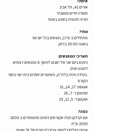
איפה? 
אורים 41, תל אביב
סטודיו חדיש ומאובזר
חנייה חינמית בשפע באפור
מתי? 
מתחילים ב-17.8, נפגשים בכל יום שני
בשעה 20:00 בדיוק
תאריכי המפגשים:
ניפגש ביום שני מדי שבוע למשך 8 מפגשים רצופים 
למעט חגים.
 במידה ויהיה בלת"מ, השיעורים יושלמו בימי שני בסוף 
הקורס
אוגוסט: 17, 24, 31
ספטמבר: 7, 28
אוקטובר: 5, 12, 19
כמה? 
אם תבדקו תגלו שקורסים דומים מתומחרים ב1800-
2500 ש"ח. 
אנחנו הצלחנו להשיג עבורכם קורס של 16 שעות 