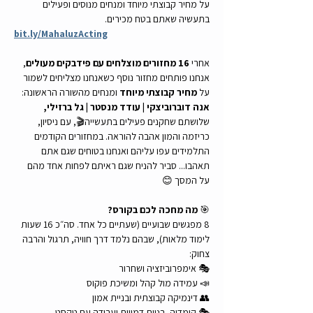
על מחיר קבוצתי מיוחד ומנחים מנוסים ופעילים 
בתעשיה שאתם בטח מכירים.
bit.ly/MahaluzActing
אחרי 
16 מחזורים מוצלחים עם פידבקים מעולים
, 
אנחנו פותחים מחזור נוסף כשאנחנו מצליחים לשמור 
על 
מחיר קבוצתי מיוחד
 ומנחים מהשורה הראשונה:
אנה דוברוביצקי | עודד מנסטר | גל ברזילי, 
שלושתם שחקנים פעילים בתעשייה🎬, עם ניסיון, 
כריזמה והמון אהבה להוראה. במחזורים הקודמים 
התלמידים עפו עליהם ואנחנו בטוחים שגם אתם 
תאהבו... סביר להניח שגם ראיתם לפחות אחד מהם 
על המסך 😊
🎯 
מה מחכה לכם בקורס?
8 מפגשים שבועיים (שעתיים כל אחד. סה״כ 16 שעות 
לימוד מלאות), שבהם נלמד דרך חוויה, תרגול והרבה 
צחוק:
🎭 אימפרוביזציה ושחרור
📣 עמידה מול קהל ומשיכת פוקוס
👥 דינמיקה קבוצתית ובניית אמון
🎭 קומדיה, בניית דמויות ועבודה עם טקסט