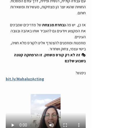
עם עבודה קולית, רגשית ופיזית, דרך עולם המסכות.
החוויות שהוא יוצר הן מצחיקות, מעשירות ומשאירות 
חותם.
אז כן,  יש פה 
נבחרת מנצחת
 של מדריכים שמבינים 
את המקצוע ויודעים גם להעביר אותו באהבה ובגובה 
העיניים.
מוזמנות ומוזמנים להצטרף אלינו לקורס מלא חוויה, 
ביטוי עצמי, צחוק ושחרור.
🎭 
זה לא רק קורס משחק. זו הרפתקה קטנה 
בשבוע שלכם
ניפגש?
bit.ly/MahaluzActing