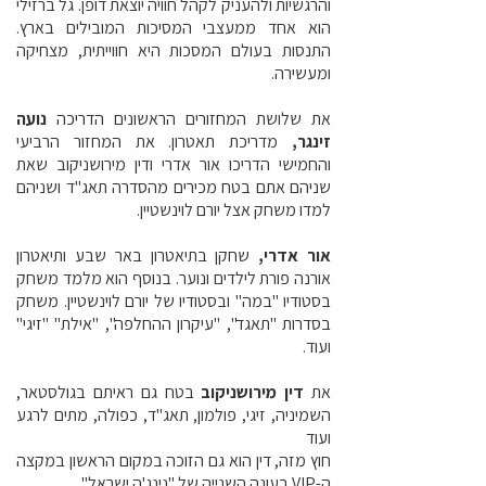
והרגשיות ולהעניק לקהל חוויה יוצאת דופן.
גל ברזילי
הוא אחד ממעצבי המסיכות המובילים בארץ.
התנסות בעולם המסכות היא
חווייתית, מצחיקה
ומעשירה.
את שלושת המחזורים הראשונים הדריכה
נועה
זינגר,
מדריכת תאטרון. את המחזור הרביעי
והחמישי הדריכו אור אדרי ודין מירושניקוב שאת
שניהם אתם בטח מכירים מהסדרה תאג"ד ושניהם
למדו משחק אצל יורם לוינשטיין.
אור אדרי,
שחקן בתיאטרון באר שבע ותיאטרון
אורנה פורת לילדים ונוער. בנוסף הוא מלמד משחק
בסטודיו "במה" ובסטודיו של יורם לוינשטיין. משחק
בסדרות "תאגד", "עיקרון ההחלפה", "אילת" "זיגי"
ועוד.
את
דין מירושניקוב
בטח גם ראיתם בגולסטאר,
השמיניה, זיגי, פולמון, תאג"ד, כפולה, מתים לרגע
ועוד
חוץ מזה, דין הוא גם הזוכה במקום הראשון במקצה
ה-VIP בעונה השנייה של "נינג'ה ישראל"