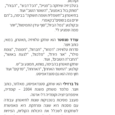
וקולנוע.
בטלביזיה שיחקה ב"מנייכ", "הכל דבש" , "הבורר",
"מותק בול באמצע", "השוטר הטוב" ועוד.
בתיאטרון ב"חשמלית ושמה תשוקה" בבימה, ב"הם
יורים גם בסוסים"בקאמרי.
ובקולנוע "נמל הבית","סוף עידן התמימות","יותר
ממה שמגיע לי".
עודד מנסטר
הוא שחקן טלוויזיה ,תאטרון, במאי,
כותב ויוצר.
סדרות טלוויזיה: "רמזור", "חברות", "חממה", "צומת
מילר", "אור הירח", "מלכות", "לגעת באושר",
"החבר'ה הטובים", ועוד.
שחקן תאטרון בהבימה, צוותא, תמונע וב"ש.
קולנוע: "החשוד האחרון", "הארוחה", "סדקים" ועוד
חוץ מזה הוא גם סטנדאפיסט.
גל ברזילי
הוא שחקן, סטנדאפיסט, מאלתר, כותב
ויוצר. מלמד משחק משנת 2004 – קומדיה,
אימפרוביזציה וקומדיה דל-ארטה.
מעצב מסיכות בטכניקות שונות לתיאטרון. עבודה
עם מסכות היא שונה ומרתקת. היא מאפשרת
לשחקנים לשכלל את היכולות הקוליות, הפיזיות