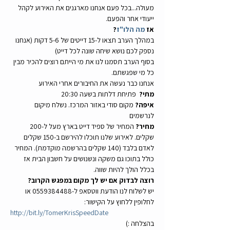
מעולה...בכל פעם אנחנו מארגנים את האירוע לקהל 
ייעודי אחר והפעם.
אז 
מה הלו"ז
?
במהלך הערב תצאו ל-15 דייטים של 5-6 דקות (אנחנו 
נספק לכם נושא שיחה שונה לכל דייט)
בסוף הערב תסמנו לנו את מי הייתם רוצים להכיר מבין 
כל מי שפגשתם.
אנחנו כבר נעשה את החיבורים אחרי האירוע
מתי?
  פתיחת דלתות בשעה 20:30
איפה?
 מקום סודי באזור המרכז. נשלח מיקום 
לנרשמים
מחיר?
 המחיר של ספיד דייט בארץ מעל ל-200 
שקלים. לאירוע שלנו תוכלו להירשם ב-150 שקלים 
לאדם בלבד (140 שקלים בהרשמה מוקדמת). המחיר 
כולל בתוכו גם משקה ונשנושים על חשבון הבית אז 
בכלל הולך להיות שווה.
רוצה לבדוק אם יש לך מקום במפגש הקרוב?
יש לשלוח לנו הודעת ווטסאפ ל-0559384488 או 
לחלופין ללחוץ על הקישור:
http://bit.ly/TomerKrisSpeedDate
בהצלחה :)