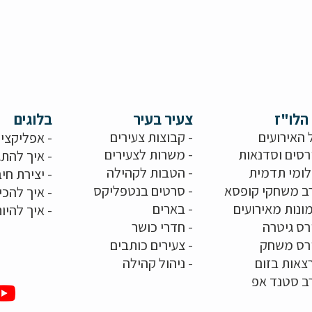
הלו"ז
צעיר בעיר
בלוגים
 האירועים
- קבוצות צעירים
-
אפליקציו
רסים וסדנאות
-
משרות לצעירים
-
איך להתג
לומי תדמית
-
הטבות לקהילה
-
יצירת חיב
ב משחקי קופסא
-
סרטים בנטפליקס
-
איך להכי
ונות מאירועים
- בארים
-
איך להיו
רס גיטרה
- חדרי כושר
ורס משחק
-
צעירים כותבים
צאות בזום
-
ניהול קהילה
ב סטנד אפ