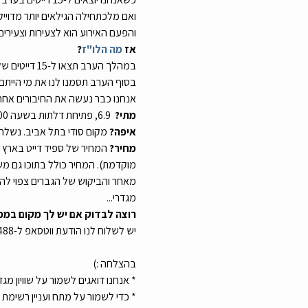
ואם מלכתחילה הגילאים יותר מדוייק
והפעם האירוע הוא לצעירות וצעירים
אז 
מה הלו"ז
?
במהלך הערב תצאו ל-15 דייטים של 5-6 דקות (אנחנו נספק לכם נושא שיחה שונה לכל דייט)
בסוף הערב תסמנו לנו את מי הייתם
אנחנו כבר נעשה את החיבורים אחרי
מתי?
  6.9, פתיחת דלתות בשעה 20:00
איפה?
 מקום סודי בתל אביב. נשלח
מחיר?
מוקדמת). המחיר כולל בתוכו גם מש
מאחר והביקוש של הגברים צפוי להי
מגדרי...
רוצה לבדוק אם יש לך מקום במפ
יש לשלוח לנו הודעת ווטסאפ ל-0559384488 או לחלופין ללחוץ על הקישור:
בהצלחה :)
* אנחנו דואגים לשמור על שוויון מג
* כדי לשמור על מתח ועניין רשימ