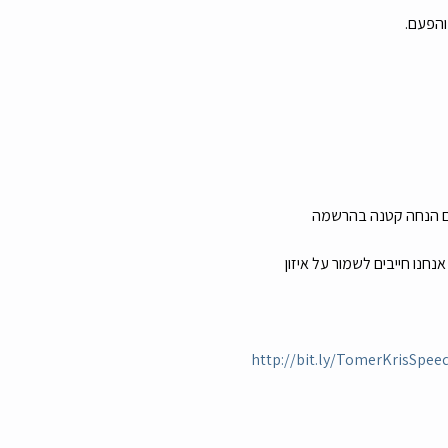
והפעם.
וכלו להירשם ב-160 שקלים לאדם בלבד (עם הנחה קטנה בהרשמה 
חנו חייבים לשמור על איזון 
http://bit.ly/TomerKrisSpee