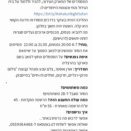
המסודרים של הפארק העירוני, להכיר וללמוד על בית 
הגידול והחי והצומח הייחודיים לו. 
https://bit.ly/MahaluzNightSafari
ההליכה תהיה בעיקר בדרכים מסודרות ודרגת הקושי 
היא קלה. השטח יהיה חשוך בחלקו.
מה להביא: פנסים, מכנסיים ארוכים נעליים סגורות 
דוחה-יתושים (לרגישים).
,
מתי? 
6.7 20:00 נפגשים, 21:30 גג 22:00  מסיימים 
את הסיור וממשיכים לפאב הסמוך עד שיימאס 
איפה נפגשים? 
על הספסלים מחוץ לפאב בשם 
פארקר בהרצליה
המדריך: 
אורן אוסטר, צלם טבע ומנהל קבוצת "צילום 
פרוקי-רגליים, חרקים, זוחלים ודו-חיים" בפייסבוק.
,
כמה משתתפים?
הסיור מוגבל ל-28 משתתפים!
כמה עולה התענוג הזה? 
הרשמה מוקדמת - 45 
ש"ח הרשמה מאוחרת - 55 ש”ח
איך נרשמים?
אפשר לרכוש פה כרטיס באתר...
שאלות אפשר לשלוח לנו בווטסאפ ל-0559384488, 
אפשר באמצעות הקישור: 