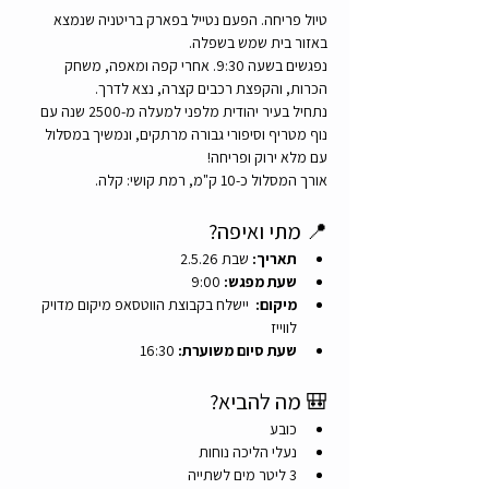
טיול פריחה. הפעם נטייל בפארק בריטניה שנמצא 
באזור בית שמש בשפלה.
נפגשים בשעה 9:30. אחרי קפה ומאפה, משחק 
הכרות, והקפצת רכבים קצרה, נצא לדרך.
נתחיל בעיר יהודית מלפני למעלה מ-2500 שנה עם 
נוף מטריף וסיפורי גבורה מרתקים, ונמשיך במסלול 
עם מלא ירוק ופריחה!
אורך המסלול כ-10 ק"מ, רמת קושי: קלה.
📍 מתי ואיפה?
תאריך:
 שבת 2.5.26
שעת מפגש:
 9:00
מיקום:
  יישלח בקבוצת הווטסאפ מיקום מדויק 
לווייז 
שעת סיום משוערת:
 16:30
🎒 מה להביא?
כובע
נעלי הליכה נוחות
3 ליטר מים לשתייה