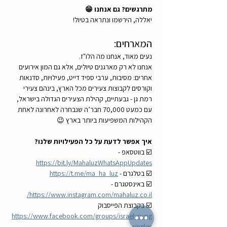
מתרגשים? גם אנחנו 😁
יאללה, הירשמו ונתראה בטיול!
המארחים:
נעים מאוד, אנחנו מה הלו"ז.
אנחנו לא רק מארגנים טיולים, אלא גם המון אירועים 
אחרים: מסיבות, ערבי ספיד דייט, פעילויות, סדנאות 
וקורסים לקבוצות צעירים מכל הארץ, בינהם צעירי 
רמת גן - גבעתיים, קהילת הצעירים הגדולה בישראל, 
עם כמעט 70,000 חבר’ה שנבחרה לאחרונה לאחת 
הקהילות המשפיעות ביותר בארץ 😉
איך אפשר לדעת על כל הפעילויות שלנו?
☑️ בווטסאפ - 
https://bit.ly/MahaluzWhatsAppUpdates
☑️ בטלגרם - 
https://t.me/ma_ha_luz
☑️ באינסטגרם - 
https://www.instagram.com/mahaluz.co.il/
☑️ בקבוצת הפייסבוק 
https://www.facebook.com/groups/israelyoung
singles