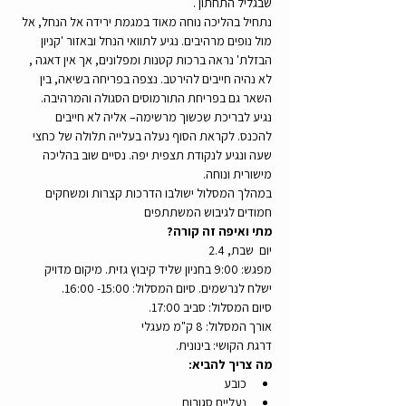
שבגליל התחתון .
נתחיל בהליכה נוחה מאוד במגמת ירידה אל הנחל, אל 
מול נופים מרהיבים. נגיע לתוואי הנחל ובאזור 'קניון 
הבזלת' נראה ברכות קטנות ומפלונים, אך אין דאגה , 
לא נהיה חייבים להירטב. נצפה בפריחה בשיאה, בין 
השאר גם בפריחת התורמוסים הסגולה והמרהיבה. 
נגיע לבריכת שכשוך מרשימה– אליה לא חייבים 
להכנס. לקראת הסוף נעלה בעלייה תלולה של כחצי 
שעה ונגיע לנקודת תצפית יפה. נסיים שוב בהליכה 
מישורית ונוחה.
במהלך המסלול ישולבו הדרכות קצרות ומשחקים 
חמודים לגיבוש המשתתפים 
מתי ואיפה זה קורה?
יום  שבת, 2.4 
מפגש: 9:00 בחניון שליד קיבוץ גזית. מיקום מדויק 
ישלח לנרשמים. סיום המסלול: 15:00- 16:00.
סיום המסלול: סביב 17:00. 
אורך המסלול: 8 ק"מ מעגלי
דרגת הקושי: בינונית.
מה צריך להביא:
כובע
נעליים סגורות