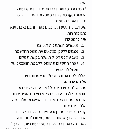
המדריך.
* המדריכה מבוטחת בביטוח אחריות מקצועית - 
הביטוח תקף מנקודת המפגש עם המדריכה ועד 
נקודת הפרידה ממנה. 
שימו לב כי הנסיעות ברכבים באחריותכם בלבד, אנא 
נהגו בזהירות.
איך נרשמים?
מאשרים השתתפות האיוונט
נכנסים ללינק וממלאים את טופס ההרשמה
כשבוע לפני הטיול תישלח בקשת תשלום
לאחר התשלום תתווספו לקבוצת הוואצאפ של 
הטיול לתיאומים.
יאללה למה אתם מחכים?! תרשמו ונתראה.
על המארחים:
מה  הלו"ז - מארגנים כ-10 אירועים לצעירים מדי 
חודש. כדי לקבל עדכונים על אירועים  נוספים שלנו 
אתם מוזמנים לעקוב אחרי דף הפייסבוק שלנו - מה 
הלו"ז פה באתר
קהילת צעירי רמת גן גבעתיים - קהילת הצעירים 
הגדולה בארץ שמונה כ-50,000 חבר'ה ונבחרה 
לאחרונה כאחת הקהילות המשפיעות ביותר בארץ :)