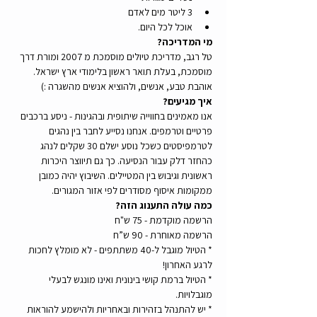
3 ליטר מים לאדם
אוכל לכל היום.
מי המדריכה?
טל רגב, מדריכת טיולים מוסמכת מ 2007 ומורת דרך 
מוסמכת, בעלת תואר ראשון בלימודי ארץ ישראל.
אוהבת טבע, אנשים, ולהוציא אנשים מהשגרה :)
איך מגיעים?
אנו מאמינים בחווייה שיתופית ובהגינות - ניסע ברכבים 
פרטיים וטרמפים. אנחנו נסייע לחבר בין נהגים 
לטרמפיסטים כשכל נוסע ישלם 30 שקלים לנהג 
כהחזר דלק עבור הנסיעה. כך גם תיווצר היכרות 
ראשונית וגיבוש בין המטיילים. השיבוץ יהיה כמובן 
ממקומות איסוף מסודרים לפי אזור המגורים.
כמה עולה התענוג הזה?
הרשמה מוקדמת - 75 ש"ח
הרשמה מאוחרת - 90 ש”ח
* הטיול מוגבל ל-40 משתתפים - לא מומלץ לחכות 
לרגע האחרון!
* הטיול ברמת קושי בינונית ואינו מונגש לבעלי 
מוגבלויות. 
* יש להתנהל בזהירות ובאחריות ולהישמע להוראות 