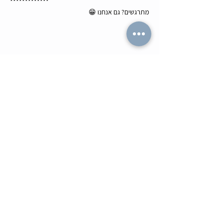
*************
מתרגשים? גם אנחנו 😁
לשתף עם חברים
מה הלו"ז
תומר וכריס
- כל האירועים
- שידוכים ופגישות אישיות
- קורסים וסדנאות
-
ספיד דייטינג
-
אימון ליצירת זוגיות
-
צילומי תדמית
-
מאגר הרווקים והרווקות
-
ערב משחקי קופסא
- ספיד דייט בריבוע
- תמונות מאירועים
-
הכרויות בזום
-
קורס גיטרה
-
טיפים למציאת זוגיות
- קורס משחק