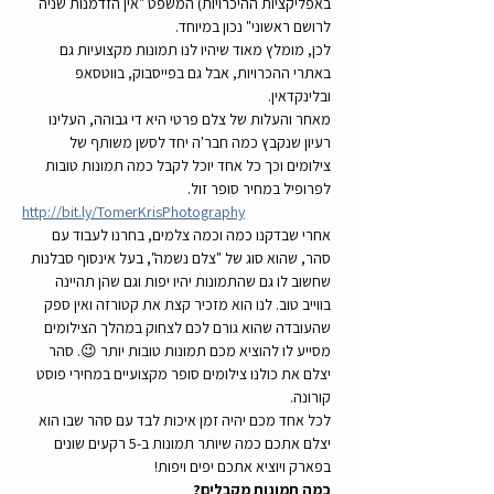
באפליקציות ההיכרויות) המשפט "אין הזדמנות שניה 
לרושם ראשוני" נכון במיוחד.
לכן, מומלץ מאוד שיהיו לנו תמונות מקצועיות גם 
באתרי ההכרויות, אבל גם בפייסבוק, בווטסאפ 
ובלינקדאין.
מאחר והעלות של צלם פרטי היא די גבוהה, העלינו 
רעיון שנקבץ כמה חבר'ה יחד לסשן משותף של 
צילומים וכך כל אחד יוכל לקבל כמה תמונות טובות 
לפרופיל במחיר סופר זול.
http://bit.ly/TomerKrisPhotography
אחרי שבדקנו כמה וכמה צלמים, בחרנו לעבוד עם 
סהר, שהוא סוג של "צלם נשמה", בעל אינסוף סבלנות 
שחשוב לו גם שהתמונות יהיו יפות וגם שהן תהיינה 
בווייב טוב. לנו הוא מזכיר קצת את קטורזה ואין ספק 
שהעובדה שהוא גורם לכם לצחוק במהלך הצילומים 
מסייע לו להוציא מכם תמונות טובות יותר 😉. סהר 
יצלם את כולנו צילומים סופר מקצועיים במחירי פוסט 
קורונה. 
לכל אחד מכם יהיה זמן איכות לבד עם סהר שבו הוא 
יצלם אתכם כמה שיותר תמונות ב-5 רקעים שונים 
בפארק ויוציא אתכם יפים ויפות! 
כמה תמונות מקבלים?