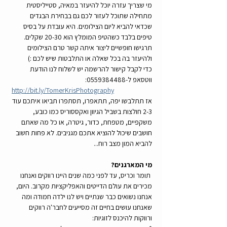
מי שצריך עזרה יוכל להיעזר במאיה, סטייליסטית 
מתחילה שתוכל לעזור לכם גם בבחירת הבגדים 
שכדאי להביא ליום הצילומים. היא עובדת על בסיס 
טיפים בלבד כשהטיפ המומלץ הוא 20-30 שקלים. 
תרגישו חופשיים ליצור איתה קשר טרם הצילומים 
ולהיעזר בה בכל שאלה או התלבטות שיש לכם :)
כדי לקבל קישור להרשמה יש לשלוח לנו הודעת 
ווטסאפ ל-0559384488:
http://bit.ly/TomerKrisPhotography
אז תתלבשו יפה, תתאפרו, תסתפרו תביאו איתכם עוד 
2-3 חולצות בשביל הגיוון ואקססוריס כמו כובע, 
משקפיים, מטפחת, כדור, גיטרה, או כל מה שאתם 
חושבים שיכול להוציא אתכם מגניבים. לא פחות חשוב 
להביא המון מצב רוח... 
מי המארגנים? 
 תומר וכריס, עד לפני כמה שנים היינו רווקים ואנחנו 
מכירים את עולם הדייטים והאפליקציות מקרוב. היום, 
אנחנו נשואים כבר שנתיים ויש לנו ילדה חמודה ומה 
שאנחנו עושים בחיים זה מסייעים לחבר'ה רווקים 
ורווקות להיכנס לזוגיות:  