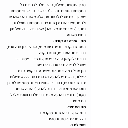
מבין התמונות שצילם, סהר ישלח לכם את כל 
התמונות הטובות. זה בד"כ יוצא בין 30 ל-50 תמונות 
שמהן בטוח תוכלו לבחור את אלה שאתם הכי אוהבים 
ולהשתמש בהם היכן שתרצו... התמונות המוצלחות 
ביותר (לפי בחירתו של סהר) יישלחו אליכם למייל תוך 
פחות משבוע.
מתי ואיפה זה קורה?
המפגש הקרוב יתקיים ביום שישי, ה-15.3 בגן חנה סנש, 
רחוב אחד העם 89, פתח תקווה.
בחרנו בלוקיישן הזה כי יש מקלט ציבורי צמוד כדי 
שנוכל להצטלם בבטחה ובלי חשש.
הגן מכיל כמה וכמה לוקיישנים עם רקעים טובים 
לצילום, הוא נגיש להגעה ויש סביבו חניה ללא תשלום. 
יהיו  שני סבבים, ב9:00 וב-11:00 ואתם מוזמנים לעדכן 
בווטסאפ מתי נח לכם יותר להגיע (בהנחה שנותר 
מקום).  הוראות הגעה מדויקות יישלחו בווטסאפ לכל 
הנרשמים.
מה המחיר?
200 שקלים בהרשמה מוקדמת
220 שקלים למתמהמהים
סטיילינג?