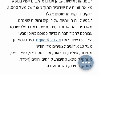
* בפגישות אישיות שבהן אנחנו משלבים ייעוץ בנושא 
מציאת זוגיות עם שידוכים מתוך מאגר של מעל 5,000 
רווקים ורווקות שרשומים אצלנו.  
* בפעילויות חוויותיות של רווקים ורווקות שאנחנו 
מארגנים בהם אנחנו בעצם מספקים את הפלטפורמה 
עבורכם להכיר חבר'ה בדיוק כמוכם באופן טבעי 
האירוע בשיתוף עם 
מה הלו&quot;ז
. מיזם המארגן 
מעל 10 אירועים לצעירים מדי חודש. 
מסיבות, טיולים, הרצאות, ערבי סטנדאפ, ספיד דייט, 
משחקי קופסא, מסיבות, קורסים וחוגים (גיטרה, 
משחק, כתיבה, משחק ועוד).
לשתף עם חברים