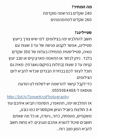
מה המחיר?
240 שקלים בהרשמה מוקדמת
260 שקלים למתמהמהים
סטיילינג?
חשוב להתלבש יפה בצילומים. למי שיש צורך בייעוץ 
סטיילינג, אפשר לקבוע פגישה של עד 3 שעות עם 
מאיה, סטייליסטית מתחילה בעלות של 350 שקלים 
בלבד.  ניתן לבחור או התאמה מארון קיים או סבב יעוץ 
קניות עד 3 שעות (בתלות במיקום גאוגרפי). מאיה גם 
תוכל לעזור לכם בבחירת הבגדים שכדאי להביא ליום 
הצילומים.
כדי לקבל קישור להרשמה יש לשלוח לנו הודעת 
ווטסאפ ל-0559384488:
http://bit.ly/TomerKrisPhotography
אז תתלבשו יפה, תתאפרו, תסתפרו תביאו איתכם עוד 
3-4 חולצות בשביל הגיוון ואקססוריס כמו כובע, 
משקפיים, מטפחת, כדור, גיטרה, או כל מה שאתם 
חושבים שיכול להוציא אתכם מגניבים. לא פחות חשוב 
להביא המון מצב רוח... 