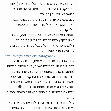
בעידן של שפע כמעט אינסופי של אפשרויות (בייחוד 
באפליקציות ההיכרויות) המשפט "אין הזדמנות שניה 
לרושם ראשוני" נכון במיוחד.
לכן, מומלץ מאוד שיהיו לנו תמונות מקצועיות גם 
באתרי ההכרויות, אבל גם בפייסבוק, בווטסאפ 
ובלינקדאין.
מאחר והעלות של צלם פרטי היא די גבוהה, העלינו 
רעיון שנקבץ כמה חבר'ה יחד לסשן משותף של 
צילומים וכך כל אחד יוכל לקבל כמה תמונות טובות 
לפרופיל במחיר סופר זול.
http://bit.ly/TomerKrisPhotography
אחרי שבדקנו כמה וכמה צלמים, בחרנו לעבוד עם 
סהר, שהוא סוג של "צלם נשמה", בעל אינסוף סבלנות 
שחשוב לו גם שהתמונות יהיו יפות וגם שהן תהיינה 
בווייב טוב. לנו הוא מזכיר קצת את קטורזה ואין ספק 
שהעובדה שהוא גורם לכם לצחוק במהלך הצילומים 
מסייע לו להוציא מכם תמונות טובות יותר 😉. סהר 
יצלם את כולנו צילומים סופר מקצועיים במחירי חרבות 
ברזל. 
לכל אחד מכם יהיה זמן איכות לבד עם סהר שבו הוא 
יצלם אתכם כמה שיותר תמונות ב-5 רקעים שונים 