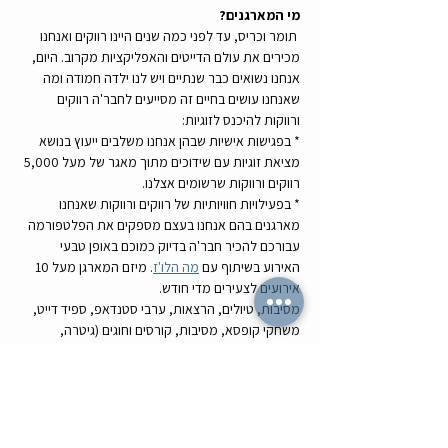
מי המארגנים? 
 תומר וכריס, עד לפני כמה שנים היינו רווקים ואנחנו 
מכירים את עולם הדייטים והאפליקציות מקרוב. היום, 
אנחנו נשואים כבר שנתיים ויש לנו ילדה חמודה ומה 
שאנחנו עושים בחיים זה מסייעים לחבר'ה רווקים 
ורווקות להיכנס לזוגיות:  
* בפגישות אישיות שבהן אנחנו משלבים ייעוץ בנושא 
מציאת זוגיות עם שידוכים מתוך מאגר של מעל 5,000 
רווקים ורווקות שרשומים אצלנו.  
* בפעילויות חוויותיות של רווקים ורווקות שאנחנו 
מארגנים בהם אנחנו בעצם מספקים את הפלטפורמה 
עבורכם להכיר חבר'ה בדיוק כמוכם באופן טבעי 
האירוע בשיתוף עם 
מה הלו'ז
. מיזם המארגן מעל 10 
אירועים לצעירים מדי חודש. 
מסיבות, טיולים, הרצאות, ערבי סטנדאפ, ספיד דייט, 
משחקי קופסא, מסיבות, קורסים וחוגים (גיטרה, 
משחק, כתיבה, משחק ועוד).