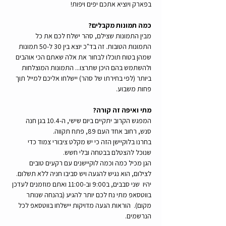
בפארק ויוציא אתכם יפים ויפות! 
כמה תמונות מקבלים?
מבין התמונות שצילם, סהר ישלח לכם את כל 
התמונות הטובות. זה בד"כ יוצא בין 30 ל-50 תמונות 
שמהן בטוח תוכלו לבחור את אלה שאתם הכי אוהבים 
ולהשתמש בהם היכן שתרצו... התמונות המוצלחות 
ביותר (לפי בחירתו של סהר) יישלחו אליכם למייל תוך 
פחות משבוע.
מתי ואיפה זה קורה?
המפגש הקרוב יתקיים ביום שישי, ה-10.4 בגן חנה 
סנש, רחוב אחד העם 89, פתח תקווה.
בחרנו בלוקיישן הזה כי יש מקלט ציבורי צמוד כדי 
שנוכל להצטלם בבטחה ובלי חשש.
הגן מכיל כמה וכמה לוקיישנים עם רקעים טובים 
לצילום, הוא נגיש להגעה ויש סביבו חניה ללא תשלום. 
יהיו  שני סבבים, ב9:00 וב-11:00 ואתם מוזמנים לעדכן 
בווטסאפ מתי נח לכם יותר להגיע (בהנחה שנותר 
מקום).  הוראות הגעה מדויקות יישלחו בווטסאפ לכל 
הנרשמים.