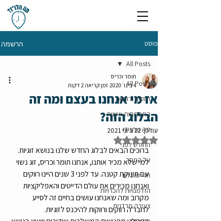
פוסט
הרשמה
All Posts
תומר וכריס
All Posts
4 בינו׳ 2020
זמן קריאה 2 דקות
אז מי אנחנו בעצם ומה זה
רווקים ורווקות
הבלוג הזה?
התפתחות אישית
מה שתגידו
עודכן:
22 ביוני 2021
דירוג של NaN מתוך 5 כוכבים
החודש לפני
ברוכים הבאים לבלוג החדש שלנו בנושא זוגיות.
על המסך
למי שלא מכיר אותנו, אנחנו תומר וכריס, זוג נשוי 
עם תינוקת קטנה. עד לפני 3 שנים היינו רווקים 
חלי מועלם
ואנחנו מכירים את עולם הדייטים והאפליקציות 
הזדמנויות להכרויות
מקרוב ומה שאנחנו עושים בחיים זה לסייע 
צעירה מרדנית
לחבר'ה רווקים ורווקות להיכנס לזוגיות.