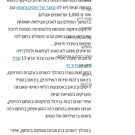
התחלנו מפגישות המשלבות שידוכים וייעוץ בנושא 
שידוכים
מציאת זוגיות (יש לנו 
מאגר של רווקים ורווקות
 עם 
חבר'ה
יותר מ-3,000 שרשומים אצלנו).
ספיד דייט
בהמשך התחלנו גם לארגן פעילויות חוויותיות 
קריירה
לרווקים ורווקות שמהוות פלטפורמה מצוינת להכיר 
את החצי השני באופן טבעי (מומלץ בחום למי 
קולנוע בפן האישי
שמאס בטינדר ודומיו)...
מושיקו
מראיינים אותנו לא מעט לעיתונות ולטלביזיה 
צעירי רמת גן גבעתיים
ובשבוע שעבר אפילו ארגנו עבור ערוץ 13 
ספיד 
דייט בשידור חי
.
משעשע
המון זוגות נוצרו במהלך השנים בעקבות הפרויקט, 
דייטים
בין אם בזכות שירות השידוכים, בין אם בספיד 
צרכנות
דייטים ובין אם באמצעות הליווי האישי שאנחנו 
מעניקים במציאת זוגיות.
אחרי שנים רבות בניהול פרויקטים בתחום ההייטק, 
אנחנו מוצאים בתחום הזה המון סיפוק בתחום הזה 
ורואים בו שליחות של ממש.
במהלך השנים בהן אנחנו עוסקים בתחום, אחרי 