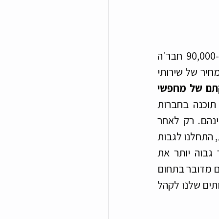
שנינו באנו ממקום מאוד חברתי, אנחנו מנהלים קהילות צעירים של מעל ל-90,000 חבר'ה 
ומארגנים המון יוזמות למען הקהילה. הופתענו מאוד כששמענו לראשונה על המחיר של שירותי 
יש חוסר הגינות בניצול מצוקתם של מחפשי 
. בתחילת הדרך כשתומר עדיין ניהל צוותי תוכנה בחברות 
הייטק, הוא היה נפגש עם רווקים ורווקות בזמנו הפנוי ללא תמורה ומשדך בינהם. רק לאחר 
שהחליט לעזוב את העבודה כשכיר כדי להתמקד בשידוכים ובסיוע ליצירת זוגיות, התחלנו לגבות 
תשלום עבור הפגישות. כיום, למרות שאנחנו יודעים שאנחנו יכולים לתמחר גבוה יותר את 
השירותים שלנו אנחנו מעדיפים לשמור על מחיר הוגן מתוך ראייה חברתית בין אם מדובר בתחום 
השידוכים ובין אם מדובר בערבי הספיד דייט. כך אנחנו יכולים להנגיש את השירותים שלנו לקהל 