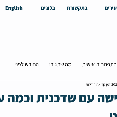
ירים
בתקשורת
בלוגים
English
התפתחות אישית
מה שתגידו
החודש לפני
הזדמנויות להכרויות
צעירה מרדנית
שידוכים
זמן קריאה 4 דקות
שה עם שדכנית וכמה ע
יירה
קולנוע בפן האישי
מושיקו
ט