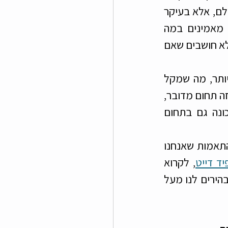
בהם מעורבים חומרי גלם יקרים יותר, אבל בעולם ההכרויות אין צורך בחומרי גלם, אלא בעיקר 
במאגר גדול, בהכרות עם התחום ובמיומנות גבוהה של בעל העסק. אנחנו מאמינים במה 
שאנחנו עושים ובערך הגבוה שאנחנו נותנים ללקוחות שלנו ויחד עם זאת אנחנו לא חושבים שאם 
להפך! אנחנו טוענים שדווקא בעקבות המחירים ההוגנים, מגיע קהל מתאים יותר, מה שמקל 
עלינו ליצור התאמות מדויקות יותר. מעבר לכך אנחנו מאמינים שלא משנה באיזה תחום מדובר, 
תמיד אפשר להציע מוצר ושירות איכותיים במחירים הוגנים. העובדה הזו נכונה גם בתחום 
אנחנו מרוצים מאחוזי ההצלחה שלנו, מהפידבקים שאנחנו מקבלים וממגוון ההתאמות שאנחנו 
ד דייט
, לקרוא 
למחרת בווטסאפ את המחמאות על איכות הקהל ואופן ניהול הערב וכל אלה מבהירים לנו מעל 