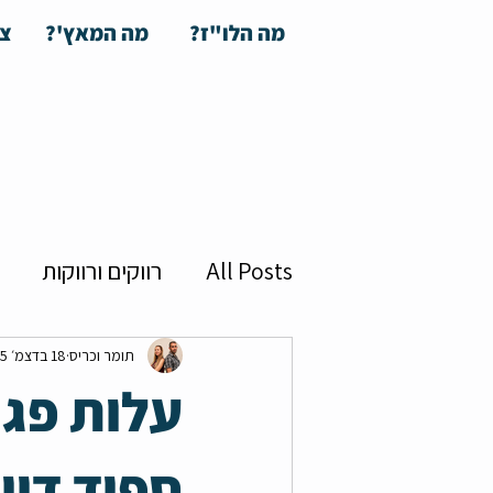
מה הלו"ז?
מה המאץ'?
צע
All Posts
רווקים ורווקות
על המסך
חלי מועלם
תומר וכריס
18 בדצמ׳ 2025
עלות פגי
חבר'ה
ספיד דייט
קר
ספיד דיי