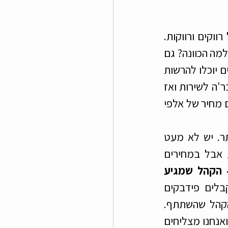
כדי להצליח בתחום השידוכים כדאי שיהיה לשדכן מבחר רחב ככל האפשר של רווקים ורווקות. 
אנחנו מאמינים שבתחום הזה, כשהמחיר נח יותר, המוצר הופך להיות טוב יותר. למה הכוונה? גם 
בתחום השידוכים וגם בפעילות הספיד דייט, ככל שנעלה את המחיר פחות אנשים יוכלו להרשות 
לעצמם להשתמש בשירות שלנו. כשהמחיר הוגן, לעומת זאת, נרשמים יותר חבר'ה לשירות ואז 
יש לנו יותר מבחר להציע לכל אחת ואחד מהם. זה לא היה אפשרי אם היינו גובים מחיר של אלפי 
בנוסף לכך, כשהמחיר הגיוני גם איכות האנשים שמגיעים לפגישה גבוהה יותר. יש לא מעט 
חבר'ה איכותיים שמחיר של אלפי שקלים היה עלול להרתיע אותם מלהגיע אבל במחירים 
כאשר המחיר הוא נח - הקהל שמגיע 
. גם בערבי הספיד דייט אנחנו תמיד מקבלים פידבקים 
שהאירוע עלה על הציפיות, הן מבחינת הארגון והאווירה והן מבחינת איכות הקהל שהשתתף. 
כמובן שכאשר החבר'ה יותר מתרשמים אלה מאלה, נוצרות הרבה יותר התאמות ואנחנו מצליחים 