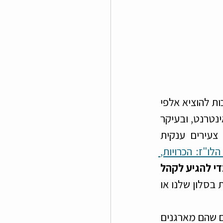
מאז ומתחמיד שדכניות היו מתמחרות את השירות שלהן די גבוה מאחר והיו צריכות להוציא אלפי 
שקלים על מודעות פרסומיות במדיה הכתובה ובשאר אפיקי הפרסום. בעידן האינטרנט, ובעיקר 
במקרה שלנו הוצאות השיווק הן מינימליות. מאחר ואנחנו מנהלים קבוצת צעירים ענקית 
מה הלו"ז: הכרויות, 
. כך שאין לנו צורך להוציא סכומי עתק על שיווק ופרסום כדי להגיע לקהל 
. בנוסף במקום לשכור משרד מפונפן, אנחנו מקיימים את רוב הפגישות בסלון שלנו או 
אנחנו נתקלים במארגני ערבי ספיד דייט שמוציאים הון עתק על פרסום האירועים שהם מארגנים 