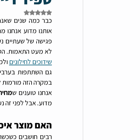
צעירי רמת גן גבעתיים
מ
דירוג של NaN מתוך 5 כוכבים
כבר כמה שנים שאנח
לא מעט התאמות. הסכ
שידוכים לחילונים
 ולמסו
גם השתתפות בערבי 
אנחנו טוענים ש
מחירי
מדוע. אבל לפני זה נ
האם מוצר איכו