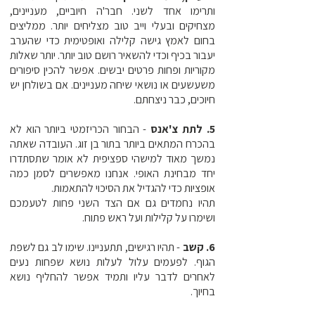
ותרימו אחד לשני. חבר'ה חיוביים, מעניינים,
מצחיקים ובעלי וייב טוב מצליחים יותר. ממליצים
בחום לאמץ גישה קלילה ואופטימית כדי שהערב
יעבור בכיף וכדי להשאיר רושם טוב יותר. יותר שאלות
מקוריות ופחות פרטים יבשים. אפשר להכין סיפורים
משעשעים או נושאי שיחה מעניינים. אם בשולחן יש
חיוכים, כבר ניצחתם.
5. לתת צ'אנס
- הבחור הכריזמטי ביותר הוא לא
בהכרח המתאים ביותר בתור בן זוג. העובדה שאתה
נמשך מאוד למישהי ספציפית לא אומר שתסתדרו
יחד מבחינת האופי. אנחנו מאפשרים לסמן כמה
אופציות כדי להגדיל את הסיכוי להתאמות.
תהיו נחמדים גם אם הצד השני פחות לטעמכם
ושימרו על קלילות ועל ראש פתוח.
6. קשב
- תהיו רגישים, תתעניינו. שימו לב גם לשפת
הגוף. לפעמים עלול לעלות נושא שפחות נעים
לאחרים לדבר עליו ותמיד אפשר להחליף נושא
בחיוך.