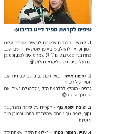
​​טיפים לקראת ספיד דייט בריבוע:
1. לבוש -
הבגדים שאנחנו לובשים אומרים עלינו
המון וכדאי להתלבש באופן שמשאיר רושם טוב.
בחרו בגדים אלגנטיים👔👗 שמחמיאים לכם, וכמובן
גם נעליים יפות שישלימו את הלוק 🩰
2. טיפוח אישי
- בואו רעננים, בושם עם ריח טוב
תמיד יכול לעזור.
גברים - מומלץ לסדר את הזקן \ להתגלח. נשים, אם
יש צורך אז גם 😎
3. יציבה ושפת גוף -
הקפידו על יציבה נכונה, גב
זקוף, שפת גוף נינוחה שמשדרת בטחון וכמובן חיוך
מזמין :)
4. עניין, הומור ובטחון -
נצלו את היתרון שאתם יחד