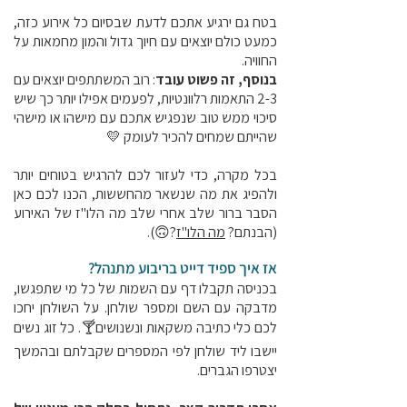
בטח גם ירגיע אתכם לדעת שבסיום כל אירוע כזה,
כמעט כולם יוצאים עם חיוך גדול והמון מחמאות על
החוויה.
בנוסף, זה פשוט עובד
: רוב המשתתפים יוצאים עם
2-3 התאמות רלוונטיות, לפעמים אפילו יותר כך שיש
סיכוי ממש טוב שנפגיש אתכם עם מישהו או מישהי
שהייתם שמחים להכיר לעומק 💛
בכל מקרה, כדי לעזור לכם להרגיש בטוחים יותר
ולהפיג את מה שנשאר מהחששות, הכנו לכם כאן
הסבר ברור שלב אחרי שלב מה הלו"ז של האירוע
(הבנתם?
מה הלו"ז
?🙃).
אז איך ספיד דייט בריבוע מתנהל?
בכניסה תקבלו דף עם השמות של כל מי שתפגשו,
מדבקה עם השם ומספר שולחן. על השולחן יחכו
לכם כלי כתיבה משקאות ונשנושים🍸. כל זוג נשים
יישבו ליד שולחן לפי המספרים שקבלתם ובהמשך
יצטרפו הגברים.