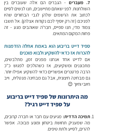
7. מעברים
- הגברים הם אלה שעוברים בין
השולחנות. לפני שאתם מתיישבים, תנו לנשים לסיים
לכתוב את הרשמים שלהן לגבי הבחורים שהיו
לפניכם (זה רק יוסיף לכם נקודות אצלהן). אל תשבו
צמוד מדי, תנו ספייס, חבר'ה שאוהבים מגע - זה
פחות המקום המתאים.
ספיד דייט בריבוע הוא באמת אחלה הזדמנות
להכרות אז כדאי להשקיע ולבוא מוכנים
אם לדייט אחד אנחנו מפנים זמן, מתלבשים,
מתכוננים ומשקיעים, אז כשהולכים לפגוש כ"כ
הרבה פרטנרים אפשריים כדאי להשקיע אפילו יותר.
גם מבחינה חיצונית, אבל גם מבחינה מנטלית, וייב
חיובי וחיוך 😊
מה היתרונות של ספיד דייט בריבוע
על ספיד דייט רגיל?
תמיכה הדדית:
מגיעים עם חבר או חברה קרובים,
מה שמעניק תחושת ביטחון ומונע מבוכה. אפשר
להרים, לסייע ולתת טיפים.