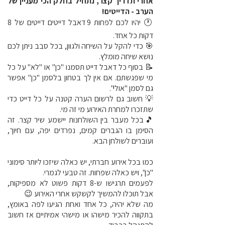
אחרי תדריך קצר, נתחיל בחלק הכי מעניין של
הערב - הדייטים!
🕐 יהיו לכם לפחות 9 דאבל דייטים דייטים של 8
דקות כל אחד.
🎯 כדי להקל על השיחה ולגוון, בכל סבב ניתן לכם
נושא שיחה מומלץ.
📝 בסוף כל דאבל דייט תסמנו "כן" או "לא" על כל
מי שפגשתם. אם אין לך בטחון בלסמן "כן" אפשר
גם לסמן "אולי".
💡 חשוב גם לרשום הערה קטנה על כל דייט כדי
שתזכרו למחרת האירוע מי זה מי.
🎵בכל מעבר בין השולחנות יישמע שיר קצר. זה
הסימן בו הגברים קמים, נפרדים יפה, עם חיוך,
ועוברים לשולחן הבא.
כמו בכל אירוע חברתי, יש כאלה שיזכו ליותר סימוני
"כן", ויש כאלה שפחות. זה טבעי לגמרי.
לפעמים תרגישו ש-8 דקות פשוט לא מספיקות,
אבל תוכלו להמשיך לקשקש אחרי האירוע 😉
מה שלא יהיה, כל אחד ואחת הגיעו לפה באומץ,
בתקווה להכיר מישהו או מישהי אמיתיים אז חשוב