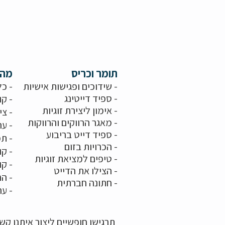
תומר וכריס
מה 
- שידוכים ופגישות אישיות
- כל
-
ספיד דייטינג
- קו
-
אימון ליצירת זוגיות
-
צי
-
מאגר הרווקים והרווקות
-
ער
- ספיד דייט בריבוע
- תמ
-
הכרויות בזום
-
קו
-
טיפים למציאת זוגיות
- ק
- הצילו את הדייט
- הר
-
חתונה חברתית
-
ער
תרגישו חופשיים ליצור איתנו ק