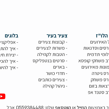
הלו"ז
צעיר בעיר
בלוגים
 האירועים
- קבוצות צעירים
-
אפליקציו
רסים וסדנאות
-
משרות לצעירים
-
איך להתג
לומי תדמית
-
הטבות לקהילה
-
יצירת חיב
ב משחקי קופסא
-
סרטים בנטפליקס
-
איך להכי
ונות מאירועים
- בארים
-
איך להיו
רס גיטרה
- חדרי כושר
ורס משחק
-
צעירים כותבים
צאות בזום
-
ניהול קהילה
ב סטנד אפ
שר באמצעות
המייל
או
הווטסאפ
שלנו:
אבל
0559384488