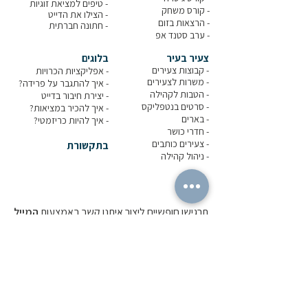
-
טיפים למציאת זוגיות
- קורס משחק
- הצילו את הדייט
- הרצאות בזום
-
חתונה חברתית
-
ערב סטנד אפ
צעיר בעיר
בלוגים
- קבוצות צעירים
-
אפליקציות הכרויות
-
משרות לצעירים
-
איך להתגבר על פרידה?
-
הטבות לקהילה
-
יצירת חיבור בדייט
-
סרטים בנטפליקס
-
איך להכיר במציאות?
- בארים
-
איך להיות כריזמטי?
- חדרי כושר
-
צעירים כותבים
בתקשורת
-
ניהול קהילה
תרגישו חופשיים ליצור איתנו קשר באמצעות
המייל
או
הווטסאפ
שלנו:
0559384488
אבל אפשר גם
באמצעות הטופס: