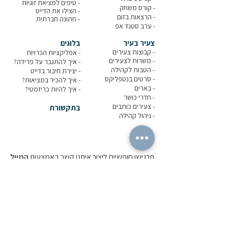
-
טיפים למציאת זוגיות
- קורס משחק
- הצילו את הדייט
- הרצאות בזום
-
חתונה חברתית
-
ערב סטנד אפ
צעיר בעיר
בלוגים
- קבוצות צעירים
-
אפליקציות הכרויות
-
משרות לצעירים
-
איך להתגבר על פרידה?
-
הטבות לקהילה
-
יצירת חיבור בדייט
-
סרטים בנטפליקס
-
איך להכיר במציאות?
- בארים
-
איך להיות כריזמטי?
- חדרי כושר
-
צעירים כותבים
בתקשורת
-
ניהול קהילה
תרגישו חופשיים ליצור איתנו קשר באמצעות
המייל
או
הווטסאפ
שלנו:
0559384488
אבל אפשר גם
באמצעות הטופס: