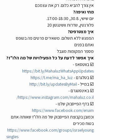
אין צורך להביא כלום. רק את עצמכם
מתי ואיפה?
יום שישי, 30.8, 17:00-18:30.
פלורנטין, שדרות וושינגטון 20 
איך מצטרפים?
המפגש ללא תשלום. משאירים פרטים פה בטופס 
ואתם בפנים
מספר המקומות מוגבל
איך אפשר לדעת על כל הפעילויות של מה הלו"ז?
☑️ בווטסאפ - 
https://bit.ly/MahaluzWhatsAppUpdates
☑️ בטלגרם - 
https://t.me/ma_ha_luz
☑️ במייל - 
http://bit.ly/updatesByMail
☑️ באינסטגרם - 
https://www.instagram.com/mahaluz.co.il/
☑️ בדף הפייסבוק שלנו - 
https://www.facebook.com/eruim
וכמובן בקבוצת הפייסבוק של מה הלו"ז שאותה אתם 
בטוח מכירים
https://www.facebook.com/groups/israelyoung
singles