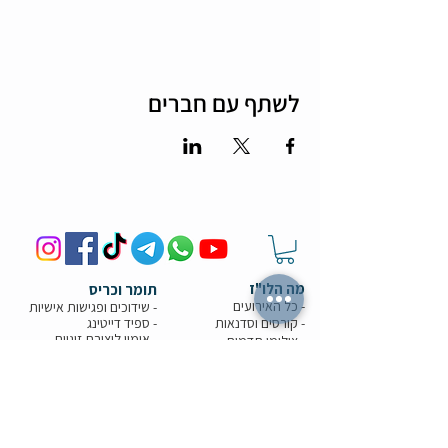
לשתף עם חברים
מה הלו"ז
תומר וכריס
- כל האירועים
- שידוכים ופגישות אישיות
- קורסים וסדנאות
-
ספיד דייטינג
-
אימון ליצירת זוגיות
-
צילומי תדמית
-
מאגר הרווקים והרווקות
-
ערב משחקי קופסא
- ספיד דייט בריבוע
- תמונות מאירועים
-
הכרויות בזום
-
קורס גיטרה
-
טיפים למציאת זוגיות
- קורס משחק
- הצילו את הדייט
- הרצאות בזום
-
חתונה חברתית