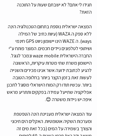
תגידו לי אתם? לא ישבתם שעות על התוכנה 
הזאת? 
המצאה ישראלית נוספת בתחום הטכנולוגיה הינה 
ללא ספק ה WAZA (עיוות כתיב של המילה 
ways). ה WAZE הינו יישומון ניווט GPS חינמי 
ושיתופי לטלפונים ניידים חכמים. המוצר פותח ע"י 
החברה הישראלית waze mobile ונמכר לגוגל. 
היישומון משרת שתי מטרות עיקריות, הראשונה 
להגיע לכתובת ידועה אשר אנינו מכירים והשנייה 
לעשות זאת בזמן הקצר ביותר בחלופה הטובה 
ביותר. עכשיו תודו רק המוח הישראלי מסוגל לתכנן 
אפליקציה שתייעל עמידה בפקקים ותתריע מראש 
איפה יש ניידות משטרה 😊. 
עוד המצאה ישראלית מעניינת הינה הטפטפת 
ומערכות השקיה אוטומטיות. האקלים הים תיכוני 
והצורך בשמירה על המים (בכל זאת מים זה 
משאב יקר כאן) תרמו בשנות ה-60 לפיתוח 