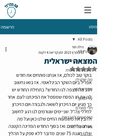
פוסט
הרשמה
All Posts
הילה תור
All Posts
31 במרץ 2023
זמן קריאה 4 דקות
המצאה ישראלית
רווקים ורווקות
דירוג של NaN מתוך 5 כוכבים
התפתחות אישית
בוקר טוב לכולם, אז אנחנו פותחים את חודש 
מה שתגידו
אפריל ביום השקר הבינלאומי.. אז בואו נחשוב 
החודש לפני
רגע מה מצפה לנו החודש? בתחילת החודש יש 
לנו את חג הפסח שמסמל את הפיכתנו לעם. אחר 
על המסך
כך מגיע יום הזיכרון לשואה ולגבורה ויום הזיכרון 
חלי מועלם
לחללי צה"ל. שני ימים שגורמים לנו רגע לחשוב 
הזדמנויות להכרויות
ולהבין את משמעות החיים שלנו כאן ועל מה 
אנחנו נלחמים. ואז בסוף החודש המדינה הקטנה 
צעירה מרדנית
שלנו חוגגת 75 שנים. מדובר ללא ספק על תהליך 