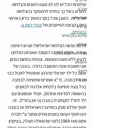
שידוכים
שלמרות הכל יש לנו לא מעט הישגים והצלחות. 
חבר'ה
החודש בשל כך בחרתי להתמקד בהצלחות 
ספיד דייט
ישראליות.. כמובן שכל בוקר נמשיך בדיון באירועי 
היום בקבוצת הפייסבוק של 
צעירי רמת גן 
קריירה
גבעתיים.. 
קולנוע בפן האישי
מושיקו
אז מה מהווה הצלחות ישראליות? ואו יש רשימה 
ארוכה.. יחסית למדינה הקטנה שאנחנו הצלחנו 
צעירי רמת גן גבעתיים
להגיע ללא מעט המצאות.. ונפתח בתחום המזון.. 
משעשע
ואני חושבת שפה התשובה ברורה.. במבה של 
דייטים
אסם. כל ילד ישראלי מהרגע שמתחיל לאכול כבר 
מכור לבמבה.. (ד"א אומרים שחשיפה לבמבה 
צרכנות
בגיל צעיר מסייעת בלפחית אלרגיה לבוטנים 
בהשוואה למדינות אחרות).. תמיד שנוסעים עם 
ילד לחו"ל לוקחים לו במבה (כי אין בחו"ל).. זה 
חטיף שללא ספק בתודעה הישראלית! אז במבה 
הינו חטיף העשוי בוטנים ותירס ומיוצר ע"י חברת 
אסם מאז 1964 (לפני שהשאלה תעלה, בעיקרון 
צליאקית הרבה שנים לא יכלו לאכול במבה רגילה 