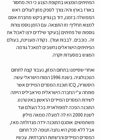
הפתיתים הומצאו בתקופת הצנע כי היה מחסור 
באורז בארץ והיה צורך לספק מזון לעולים. ראש 
הממשלה בזמנו, דוד בן גוריון ביקש מחברת אסם 
למצוא תחליף: וזו התוצאה. עם הזמן נוספו צורות 
נוספות של פתיתים (בעיקר שילדים ירצו לאכול את 
זה.. כוכבים.. לבבות ועוד).. נקודה מעניינת, בעולם 
הפיתיתים הישראלים נחשבים למאכל גורמה 
המוגש במסעדות יוקרה. 
ואחרי שסיימנו בתחום המזון, נעבור קצת לתחום 
הטכנולוגיה. בשנת 1996 המוח הישראלי עשה 
היסטוריה, ICQ תוכנת המסרים המיידים אשר 
פותחה ע"י החברה הישראלית מיראביליס הייתה 
לשירות המסרים המיידים הראשון באינטרנט. 
התוכנה הפכה לפופולארית בכל העולם ועד 
לשנת 2000 היו לה למעלה ממאה מיליון 
משתמשים. אומנם התוכנה ירדה מגדולתה מאז, 
אבל ללא ספק היא נתנה תנופה לכל תחום 
המסרים המיידים והרשתות החברתיות. עכשיו 