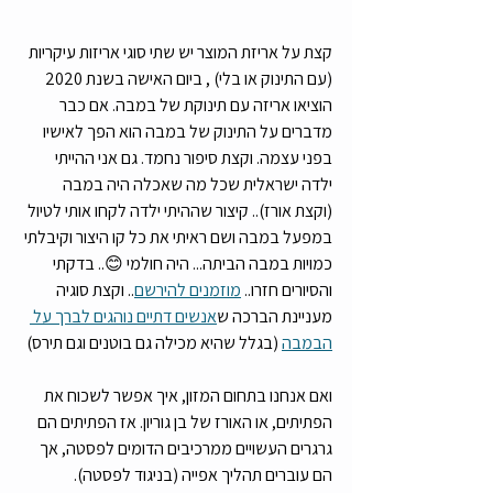
קצת על אריזת המוצר יש שתי סוגי אריזות עיקריות 
(עם התינוק או בלי) , ביום האישה בשנת 2020 
הוציאו אריזה עם תינוקת של במבה. אם כבר 
מדברים על התינוק של במבה הוא הפך לאישיו 
בפני עצמה. וקצת סיפור נחמד. גם אני ההייתי 
ילדה ישראלית שכל מה שאכלה היה במבה 
(וקצת אורז).. קיצור שההיתי ילדה לקחו אותי לטיול 
במפעל במבה ושם ראיתי את כל קו היצור וקיבלתי 
כמויות במבה הביתה... היה חולמי 😊.. בדקתי 
והסיורים חזרו.. 
מוזמנים להירשם
.. וקצת סוגיה 
מעניינת הברכה ש
אנשים דתיים נוהגים לברך על 
הבמבה
 (בגלל שהיא מכילה גם בוטנים וגם תירס)
ואם אנחנו בתחום המזון, איך אפשר לשכוח את 
הפתיתים, או האורז של בן גוריון. אז הפתיתים הם 
גרגרים העשויים ממרכיבים הדומים לפסטה, אך 
הם עוברים תהליך אפייה (בניגוד לפסטה). 