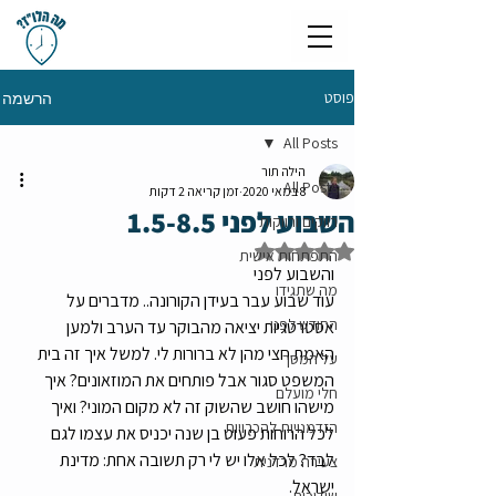
פוסט
הרשמה
All Posts
הילה תור
All Posts
8 במאי 2020
זמן קריאה 2 דקות
השבוע לפני 1.5-8.5
רווקים ורווקות
דירוג של NaN מתוך 5 כוכבים
התפתחות אישית
והשבוע לפני 
מה שתגידו
עוד שבוע עבר בעידן הקורונה.. מדברים על 
החודש לפני
אסטרטגיות יציאה מהבוקר עד הערב ולמען 
האמת חצי מהן לא ברורות לי. למשל איך זה בית 
על המסך
המשפט סגור אבל פותחים את המוזאונים? איך 
חלי מועלם
מישהו חושב שהשוק זה לא מקום המוני? ואיך 
הזדמנויות להכרויות
לכל הרוחות פעוט בן שנה יכניס את עצמו לגם 
לבד? לכל אלו יש לי רק תשובה אחת: מדינת 
צעירה מרדנית
ישראל. 