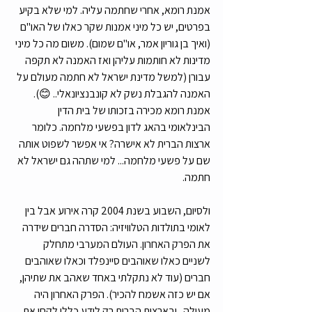
אמנת רומא, אחרי שחתמה עליה. למי שלא בקיע 
בפרטים, יש כל מיני אמנות שקר כאלו של האו"ם 
(ואיך בן גוריון אמר, או"ם שמום). משום מה כל מיני 
מדינות לא חותמות עליהן ואז האמנה לא תקפה 
עבורן (למשל מדינת ישראל לא חתמה מעולם על 
האמנה להגבלת נשק לא קונבנציונאלי.. 😊). 
אמנת רומא מכירה בזכותו של בית הדין 
הבינלאומי בהאג לדון בפשעי מלחמה. כלומר 
ארצות הברית לא אישרה? אי אפשר לשפוט אותה 
שם על פשעי מלחמה... למי שתהה גם ישראל לא 
חתמה. 
ולסיום, השבוע בשנת 2004 קרה אירוע אבל בין 
לאומי בתולדות הטלוויזיה: הסדרה חברים שידרה 
את הפרק האחרון. העולם המערבי מתחלק 
לשניים כאלו שאוהבים סיינפלד וכאלו שאוהבים 
חברים (עוד לא נתקלתי באחד שאהב את שתיהן, 
אם יש כזה אשמח להכיר). הפרק האחרון היה 
מעולה.. ובארצות הברית רק לידע כללי לקחו את 