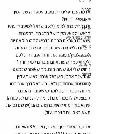
שידוכים
חבר'ה
אז מה עבר עלינו השבוע בהיסטוריה של המין 
ספיד דייט
האנושי לדורותיו? 
אז נתחיל בחג לאומי (לא בישראל למיטב ידיעתי) 
קריירה
הראשון למאי. מקורו של החג הינו בהפגנות 
קולנוע בפן האישי
שנערכו בארצות הברית בדרישה להגביל את יום 
מושיקו
העבודה לשמונה שעות ביום. עכשיו ברגע זה 
ללכת למייל לפתוח את חוזה העבודה שלכם 
צעירי רמת גן גבעתיים
ולקרוא כמה שעות אתם עובדים לפי החוזה? 
משעשע
ניחוש שלי 8.4 שעות ביום. מה שאומר שכמעט 
דייטים
150 שנה אחרי, בישראל אנחנו לא שם עדיין 
(במדינות אחרות כן ד"א). בישראל דרך אגב החג 
צרכנות
מהווה יום בחירה, כלומר מי שעובד בהסכם 
קיבוצי, יש לו כמה ימים (נדמה לי שניים לא סגורה) 
שהוא בוחר מתי להיות בחופש בהם (יש שם גם את 
תשע באב, יום הזיכרון ועוד). 
אירוע היסטורי נוסף וחשוב, חל ב 8.5 והוא יום 
הניצחון. בשנת 1945 גרמניה הנאצית נכנעת 