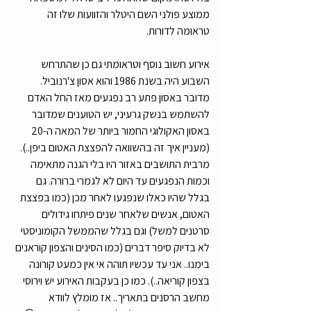
ממוצע פולני השם היטלר והזוועות שלו זה 
טראומה לדורות. 
אירוע חשוב נוסף וטראומתי גם כן שהתרחש 
השבוע היה בשנת 1986 והוא אסון צ'רנוביל. 
מדובר באסון פתע רב נפגעים מאז החל האדם 
להשתמש בנשק גרעיני, יש הטוענים שמדובר 
באסון האקולוגי החמור ביותר של המאה ה-20 
(מעניין איך זה בהשוואה להפצצת האטום ביפן..). 
מרבית התושבים באזור היו בלי הגנה מתאימה 
וכמות הנפגעים עד היום לא לגמרי ברורה. גם 
בגלל שהיו כאלו שנפגעו לאחר מכן (כמו בפצצת 
האטום, אנשים שלאחר שנים פיתחו גידולים 
סרטנים למשל) וגם בגלל שהממשל הקומוניסטי 
לא בדיוק סיפר דברים (כמו הסינים והצפון קוראנים 
בימנו.. אני עד עכשיו תוהה אי אין כמעט קורונה 
בצפון קוריאה..). כמו כן בעקבות האירוע יש וירוסי 
מחשב הרסנים בתאריך.. אז מומלץ לוודא 