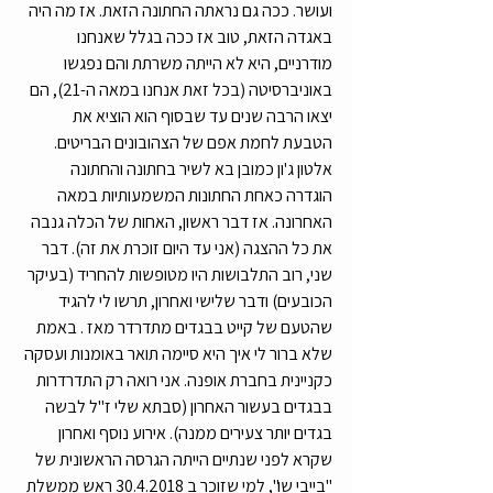
ועושר. ככה גם נראתה החתונה הזאת. אז מה היה 
באגדה הזאת, טוב אז ככה בגלל שאנחנו 
מודרניים, היא לא הייתה משרתת והם נפגשו 
באוניברסיטה (בכל זאת אנחנו במאה ה-21), הם 
יצאו הרבה שנים עד שבסוף הוא הוציא את 
הטבעת לחמת אפם של הצהובונים הבריטים. 
אלטון ג'ון כמובן בא לשיר בחתונה והחתונה 
הוגדרה כאחת החתונות המשמעותיות במאה 
האחרונה. אז דבר ראשון, האחות של הכלה גנבה 
את כל ההצגה (אני עד היום זוכרת את זה). דבר 
שני, רוב התלבושות היו מטופשות להחריד (בעיקר 
הכובעים) ודבר שלישי ואחרון, תרשו לי להגיד 
שהטעם של קייט בבגדים מתדרדר מאז . באמת 
שלא ברור לי איך היא סיימה תואר באומנות ועסקה 
כקניינית בחברת אופנה. אני רואה רק התדרדרות 
בבגדים בעשור האחרון (סבתא שלי ז"ל לבשה 
בגדים יותר צעירים ממנה). אירוע נוסף ואחרון 
שקרא לפני שנתיים הייתה הגרסה הראשונית של 
"בייבי שו", למי שזוכר ב 30.4.2018 ראש ממשלת 