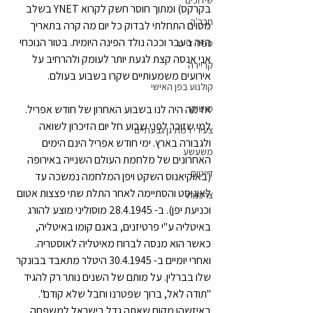
שידוכים
בקרקס) ומתוך חוסר חשק לקרוא YNET בשלב 
חבר'ה
מסוים התחלתי לבדוק כל יום מה קרה בתאריך 
הזה בעבר וככה נולד הפינה היומית. בטור הנוכחי 
ספיד דייט
אני אנסה קצת לגעת יותר לעומק ולהרחיב על 
קריירה
אירועים משמעותיים שקרו בשבוע בעולם. 
קולנוע בפן האישי
מושיקו
אז מה היה לנו בשבוע האחרון של חודש אפריל. 
למי שזוכר לפני שבוע חל יום הזיכרון לשואה 
צעירי רמת גן גבעתיים
ולגבורה בארץ. ימי חודש אפריל הינם הימים 
משעשע
האחרונים של מלחמת העולם השנייה באירופה 
דייטים
(באוקיאנוס השקט ויפן המלחמה נמשכה עד 
לאוגוסט והסתיימה לאחר התלת שתי פצצות אטום 
צרכנות
וכניעת יפן). ב- 28.4.1945 מוסוליני מוצע להורג 
באיטליה ע"י פרטיזנים, באגם קומו באיטליה, 
כאשר הוא מנסה לברוח מאיטליה לאוסטריה. 
ואחרי יומיים ב- 30.4.1945 היטלר מתאבד בבונקר 
שלו בברלין. על מותם של השנים נותר רק להגיד 
"תודה לאל, ברוך שפטרנו וחבל שלא קודם". 
באיזשהו מקום שאתה גדל בישראל למשפחה 