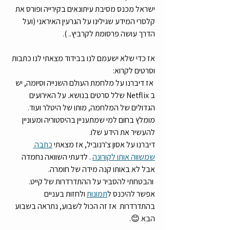
ישראל מכנס מסיבת עיתונאים בקירייה ופורס את 
קלסרי המידע שגילינו על הגרעין האיראני (ועל 
הדרך עושה פרסומת לקרביץ.. ). 
אז כדי שלא ישעמם לנו בבידוד מצאתי לנו כתבות 
וסרטים לקרוא: 
 אז דיברנו על מלחמת העולם השנייה וסיומה, יש 
ב Netflix שלל סרטים בנושא. על האירועים 
הגדולים של המלחמה, מותו של היטלר ועוד. 
מומלץ בחום למי שמתעניין בהיסטוריה ומעוניין 
להעשיר את הידע שלו. 
דיברנו על אסון צ'רנוביל, אז מצאתי 
כתבה 
שמשווה אותו לקורונה
 . לדעתי השוואה נחמדה 
אבל לא באותו קנה מידה של חומרה. 
 והבטחתי להסביר על ההתדרדרות של קייט. 
אפשר להיכנס ל
תמונות
 ולחזות בעניים 
בהתדרדרות  אז זה הכול לשבוע, נתראה בשבוע 
הבא 😊. 