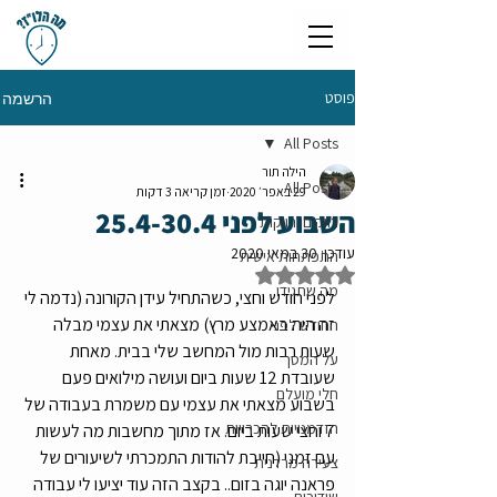
פוסט
הרשמה
All Posts
הילה תור
All Posts
29 באפר׳ 2020
זמן קריאה 3 דקות
השבוע לפני 25.4-30.4
רווקים ורווקות
עודכן:
30 במאי 2020
התפתחות אישית
דירוג של NaN מתוך 5 כוכבים
מה שתגידו
לפני חודש וחצי, כשהתחיל עידן הקורונה (נדמה לי 
זה היה באמצע מרץ) מצאתי את עצמי מבלה 
החודש לפני
שעות רבות מול המחשב שלי בבית. מאחת 
על המסך
שעובדת 12 שעות ביום ועושה מילואים פעם 
חלי מועלם
בשבוע מצאתי את עצמי עם משמרת בעבודה של 
הזדמנויות להכרויות
7 וחצי שעות ביום. אז מתוך מחשבות מה לעשות 
עם זמני (חייבת להודות התמכרתי לשיעורים של 
צעירה מרדנית
פראנה יוגה בזום.. בקצב הזה עוד יציעו לי עבודה 