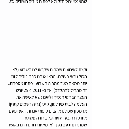
שהאנטי וירוס חזק ולא לפתוח מילים חשודים 😊. 
וקצת לאירועים שמחים שקראו לנו השבוע (לא 
הכול נוראי בעולם.. תראו אנחנו כבר יכולים לזוז 
יותר ממאה מטר מהבית השבוע.. פתחו מספרות.. 
זה מתחיל להתקדם). אז ב- 29.4.2011 יורש 
העצר הבריטי הנסיך ויליאם נשא לאישה את 
העלמה לבית מידלטון, קייט (נהיה רשמים קתרין). 
אז מכוון שכולנו אוהבים סיפורי אגדות וראינו פעם 
איזו סדרה בערוץ ויוה על בחורה פשוטה 
שמתחתנת עם נסיך (או מיליונר) והם חיים באושר 